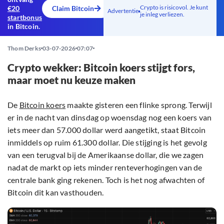
Crypto is risicovol. Je kunt
€20
Claim Bitcoin
Advertentie
je inleg verliezen.
startbonus
in Bitcoin.
Thom Derks
03-07-2026
07:07
Crypto wekker: Bitcoin koers stijgt fors,
maar moet nu keuze maken
De
Bitcoin koers
maakte gisteren een flinke sprong. Terwijl
er in de nacht van dinsdag op woensdag nog een koers van
iets meer dan 57.000 dollar werd aangetikt, staat Bitcoin
inmiddels op ruim 61.300 dollar. Die stijging is het gevolg
van een terugval bij de Amerikaanse dollar, die we zagen
nadat de markt op iets minder renteverhogingen van de
centrale bank ging rekenen. Toch is het nog afwachten of
Bitcoin dit kan vasthouden.