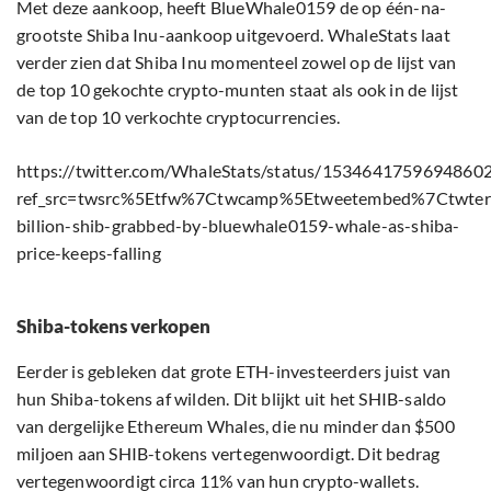
Met deze aankoop, heeft BlueWhale0159 de op één-na-
grootste Shiba Inu-aankoop uitgevoerd. WhaleStats laat
verder zien dat Shiba Inu momenteel zowel op de lijst van
de top 10 gekochte crypto-munten staat als ook in de lijst
van de top 10 verkochte cryptocurrencies.
https://twitter.com/WhaleStats/status/1534641759694860
ref_src=twsrc%5Etfw%7Ctwcamp%5Etweetembed%7Ctwt
billion-shib-grabbed-by-bluewhale0159-whale-as-shiba-
price-keeps-falling
Shiba-tokens verkopen
Eerder is gebleken dat grote ETH-investeerders juist van
hun Shiba-tokens af wilden. Dit blijkt uit het SHIB-saldo
van dergelijke Ethereum Whales, die nu minder dan $500
miljoen aan SHIB-tokens vertegenwoordigt. Dit bedrag
vertegenwoordigt circa 11% van hun crypto-wallets.