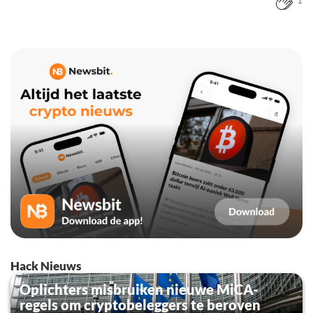
1
Hack Nieuws
Oplichters misbruiken nieuwe MiCA-
regels om cryptobeleggers te beroven