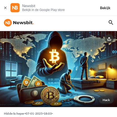
Newsbit
Bekijk
Bekijk in de Google Play store
Hack
Hidde Scheper
07-01-2025
18:03