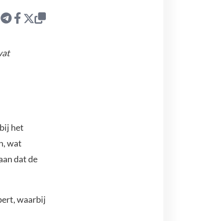
wat
bij het
n, wat
aan dat de
pert, waarbij