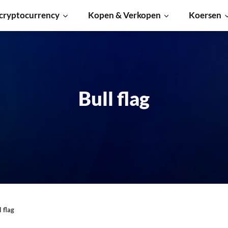
cryptocurrency
Kopen & Verkopen
Koersen
Bull flag
l flag