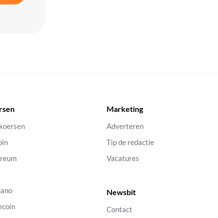
rsen
Marketing
 koersen
Adverteren
oin
Tip de redactie
ereum
Vacatures
dano
Newsbit
ecoin
Contact