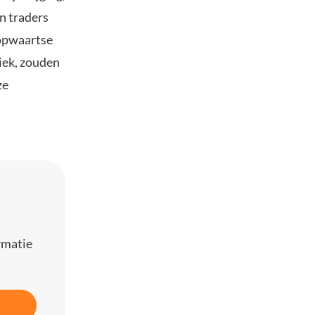
n traders
 opwaartse
iek, zouden
ze
rmatie