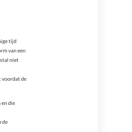
ige tijd
vorm van een
stal niet
 voordat de
 en die
p de