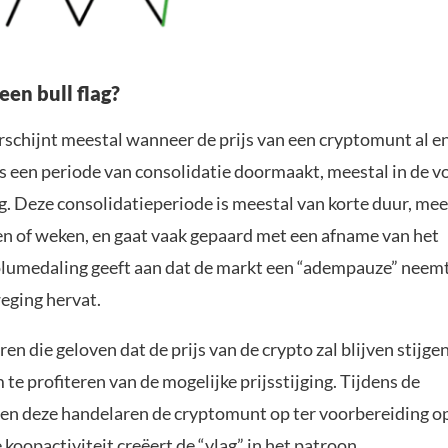
en bull flag?
rschijnt meestal wanneer de prijs van een cryptomunt al en
ns een periode van consolidatie doormaakt, meestal in de 
. Deze consolidatieperiode is meestal van korte duur, mee
en of weken, en gaat vaak gepaard met een afname van het
lumedaling geeft aan dat de markt een “adempauze” neemt
eging hervat.
ren die geloven dat de prijs van de crypto zal blijven stijgen
te profiteren van de mogelijke prijsstijging. Tijdens de
en deze handelaren de cryptomunt op ter voorbereiding o
 koopactiviteit creëert de “vlag” in het patroon.