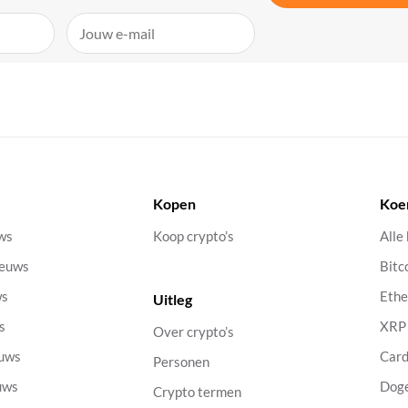
Kopen
Koe
uws
Koop crypto’s
Alle
ieuws
Bitc
ws
Eth
Uitleg
s
XRP
Over crypto’s
euws
Car
Personen
uws
Dog
Crypto termen