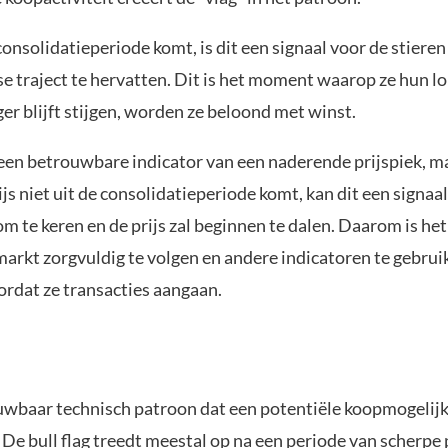
onsolidatieperiode komt, is dit een signaal voor de stieren 
se traject te hervatten. Dit is het moment waarop ze hun l
ger blijft stijgen, worden ze beloond met winst.
 een betrouwbare indicator van een naderende prijspiek, ma
rijs niet uit de consolidatieperiode komt, kan dit een signaal
om te keren en de prijs zal beginnen te dalen. Daarom is het
arkt zorgvuldig te volgen en andere indicatoren te gebrui
ordat ze transacties aangaan.
ouwbaar technisch patroon dat een potentiële koopmogelijk
 De bull flag treedt meestal op na een periode van scherpe p