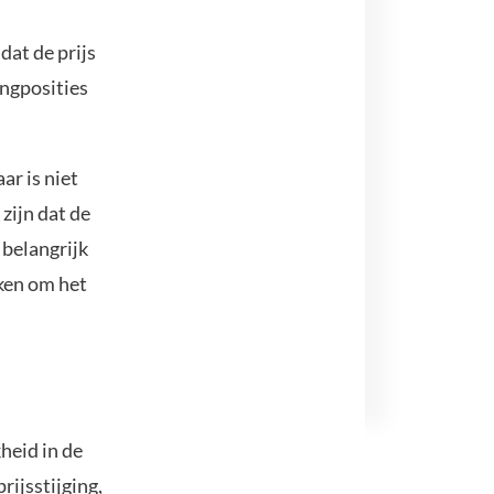
dat de prijs
ongposities
ar is niet
 zijn dat de
 belangrijk
ken om het
heid in de
rijsstijging,