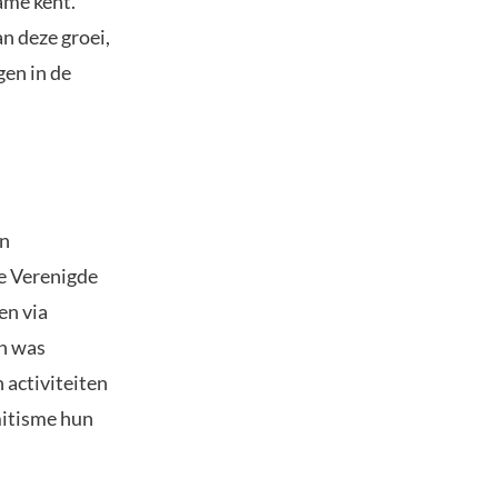
ame kent.
n deze groei,
gen in de
jn
de Verenigde
en via
en was
 activiteiten
mitisme hun