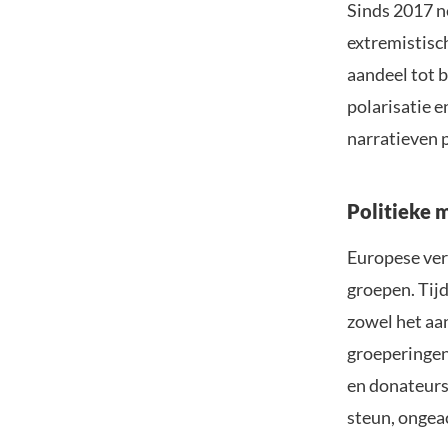
Sinds 2017 n
extremistisch
aandeel tot 
polarisatie e
narratieven 
Politieke 
Europese verk
groepen. Tijd
zowel het aa
groeperingen
en donateurs 
steun, ongeac