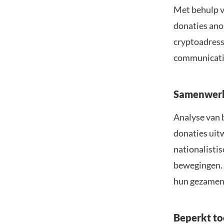
Met behulp v
donaties ano
cryptoadresse
communicati
Samenwerk
Analyse van 
donaties uitw
nationalisti
bewegingen. 
hun gezamenl
Beperkt to