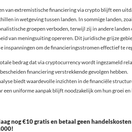
 van extremistische financiering via crypto blijft een uit
chillen in wetgeving tussen landen. In sommige landen, zoa
onalistische groepen verboden, terwijl zij in andere landen
heid van meningsuiting opereren. Dit juridische grijze ge
le inspanningen om de financieringsstromen effectief te re
tale bedrag dat via cryptocurrency wordt ingezameld relati
n bescheiden financiering verstrekkende gevolgen hebben.
lyse biedt waardevolle inzichten in de financiële structu
r een uniforme aanpak blijft noodzakelijk om hun groei en 
aag nog €10 gratis en betaal geen handelskosten
.000!