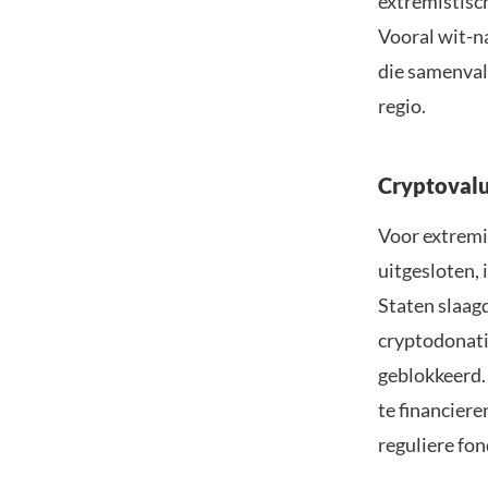
extremistisc
Vooral wit-n
die samenval
regio.
Cryptovalut
Voor extremi
uitgesloten, 
Staten slaag
cryptodonati
geblokkeerd.
te financier
reguliere fo