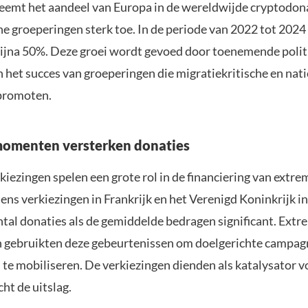
eemt het aandeel van Europa in de wereldwijde cryptodon
e groeperingen sterk toe. In de periode van 2022 tot 2024 
bijna 50%. Deze groei wordt gevoed door toenemende polit
n het succes van groeperingen die migratiekritische en nat
promoten.
momenten versterken donaties
iezingen spelen een grote rol in de financiering van extre
ens verkiezingen in Frankrijk en het Verenigd Koninkrijk i
ntal donaties als de gemiddelde bedragen significant. Extr
 gebruikten deze gebeurtenissen om doelgerichte campag
te mobiliseren. De verkiezingen dienden als katalysator vo
ht de uitslag.