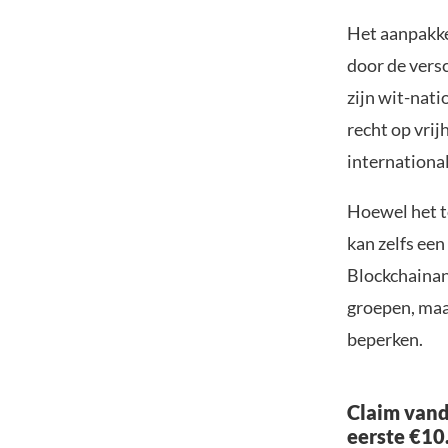
Het aanpakken
door de vers
zijn wit-nati
recht op vrij
internationa
Hoewel het to
kan zelfs ee
Blockchainana
groepen, maa
beperken.
Claim vand
eerste €10