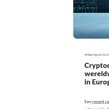
Willem Spork
26-0
Cryptod
wereldw
in Euro
Een
recent r