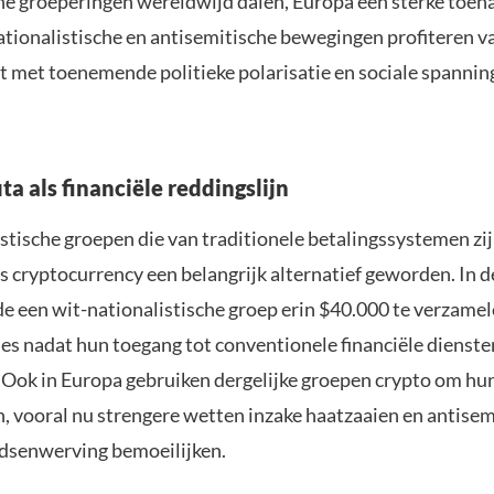
he groeperingen wereldwijd dalen, Europa een sterke toen
ationalistische en antisemitische bewegingen profiteren va
t met toenemende politieke polarisatie en sociale spannin
a als financiële reddingslijn
stische groepen die van traditionele betalingssystemen zi
is cryptocurrency een belangrijk alternatief geworden. In 
de een wit-nationalistische groep erin $40.000 te verzamel
es nadat hun toegang tot conventionele financiële dienst
 Ook in Europa gebruiken dergelijke groepen crypto om hun
en, vooral nu strengere wetten inzake haatzaaien en antise
ndsenwerving bemoeilijken.