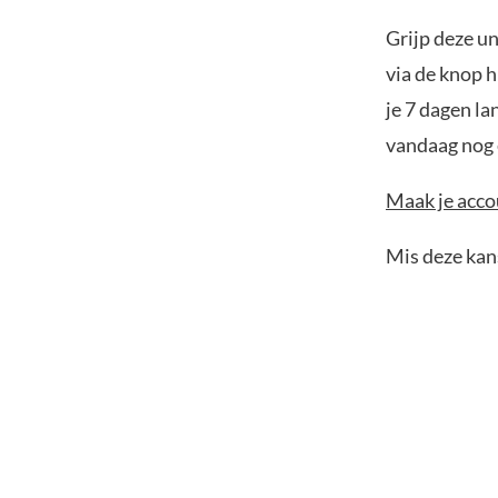
Grijp deze u
via de knop h
je 7 dagen la
vandaag nog e
Maak je accou
Mis deze kans