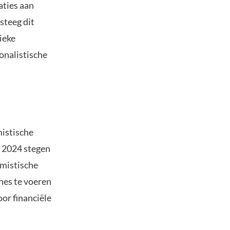
aties aan
steeg dit
ieke
ionalistische
mistische
n 2024 stegen
emistische
nes te voeren
or financiële