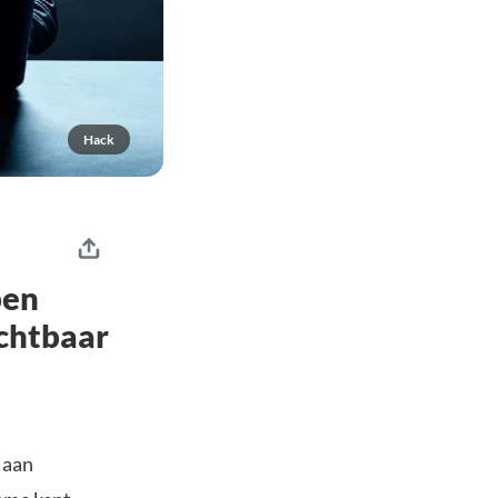
Hack
pen
ichtbaar
 aan