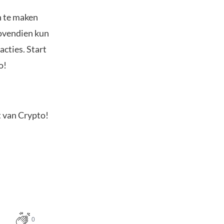
n te maken
Bovendien kun
acties. Start
o!
t van Crypto!
0