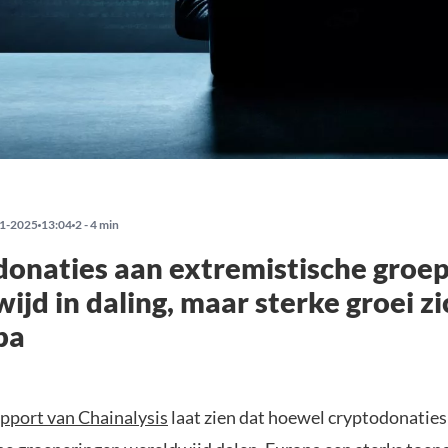
1-2025
13:04
2 - 4 min
onaties aan extremistische groe
ijd in daling, maar sterke groei z
pa
apport van Chainalysis
laat zien dat hoewel cryptodonaties