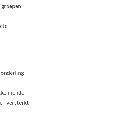
e groepen
n
ecte
 onderling
-
ntkennende
en versterkt