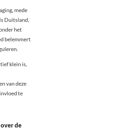
daging, mede
ls Duitsland,
 onder het
bied belemmert
guleren.
ef klein is,
ren van deze
invloed te
 over de