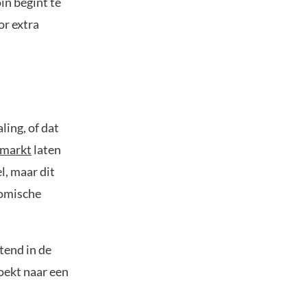
in begint te
or extra
ling, of dat
omarkt
laten
l, maar dit
nomische
tend in de
oekt naar een