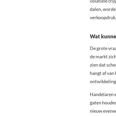
volatiele cr
dalen, worde
verkoopdruk,
Wat kunne
De grote vraa
de markt zich
zien dat sche
hangt af van
ontwikkeling
Handelaren e
gaten houden.
nieuw evenw