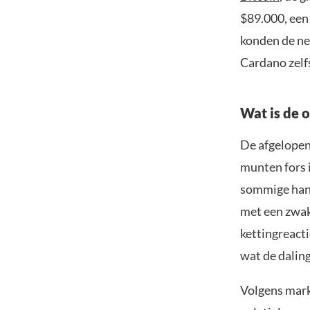
$89.000, een
konden de ne
Cardano zelfs
Wat is de 
De afgelopen
munten fors i
sommige hand
met een zwak
kettingreact
wat de daling
Volgens mark