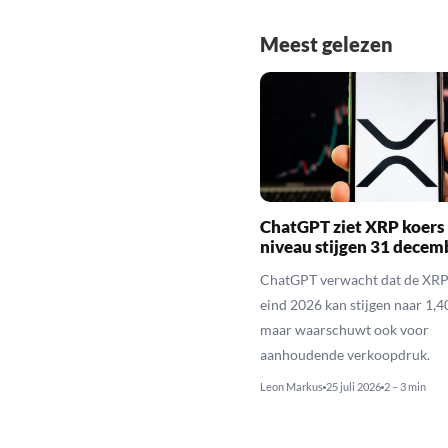
Meest gelezen
ChatGPT ziet XRP koers 
niveau stijgen 31 decem
ChatGPT verwacht dat de XRP
eind 2026 kan stijgen naar 1,40
maar waarschuwt ook voor
aanhoudende verkoopdruk.
Leon Markus
25 juli 2026
2 – 3 min