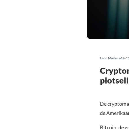
Leon Markus
14-1
Cryptom
plotsel
De cryptomar
de Amerikaan
Bitcoin
, de 