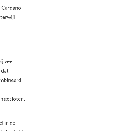
en Cardano
terwijl
j veel
 dat
ombineerd
n gesloten,
l in de