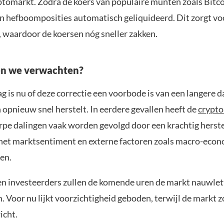
yptomarkt. Zodra de koers van populaire munten zoals Bitco
n hefboomposities automatisch geliquideerd. Dit zorgt vo
 waardoor de koersen nóg sneller zakken.
n we verwachten?
g is nu of deze correctie een voorbode is van een langere da
 opnieuw snel herstelt. In eerdere gevallen heeft de
crypt
rpe dalingen vaak worden gevolgd door een krachtig herste
 het marktsentiment en externe factoren zoals macro-eco
en.
n investeerders zullen de komende uren de markt nauwlet
 Voor nu lijkt voorzichtigheid geboden, terwijl de markt z
icht.