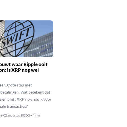
ouwt waar Ripple ooit
n: is XRP nog wel
een grote stap met
betalingen. Wat betekent dat
e en blijft XRP nog nodig voor
nale transacties?
ns
02 augustus 2026
2 – 4 min