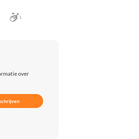
1
ormatie over
schrijven