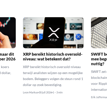
naar dit
XRP bereikt historisch oversold-
SWIFT b
ber 2026
niveau: wat betekent dat?
mee bego
nuttig?
 koers
XRP bereikt historisch oversold-niveau
SWIFT zet 
 dollar,
terwijl analisten wijzen op een mogelijke
blockchain
bodem. Beleggers volgen de steun rond 1
voor Rippl
dollar op zoek bevestiging.
internatio
Leon Markus
30 juli 2026
1 – 3 min
Erik Jufferma