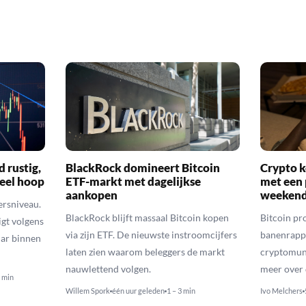
d rustig,
BlackRock domineert Bitcoin
Crypto k
veel hoop
ETF-markt met dagelijkse
met een 
aankopen
weekend
ersniveau.
BlackRock blijft massaal Bitcoin kopen
Bitcoin pro
igt volgens
via zijn ETF. De nieuwste instroomcijfers
banenrappo
lar binnen
laten zien waarom beleggers de markt
cryptomunt
nauwlettend volgen.
meer over 
3 min
Willem Spork
één uur geleden
1 – 3 min
Ivo Melchers