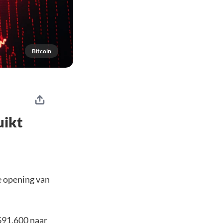
Bitcoin
uikt
e opening van
 $91.600 naar