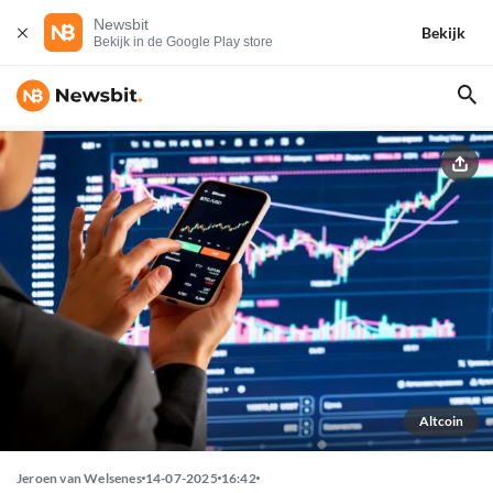
Newsbit
Bekijk
Bekijk in de Google Play store
Altcoin
Jeroen van Welsenes
14-07-2025
16:42