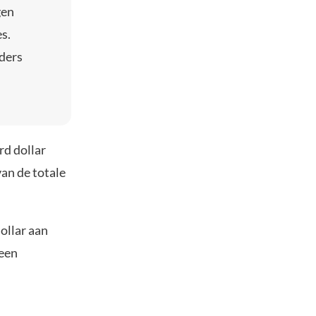
gen
s.
ders
rd dollar
an de totale
ollar aan
 een