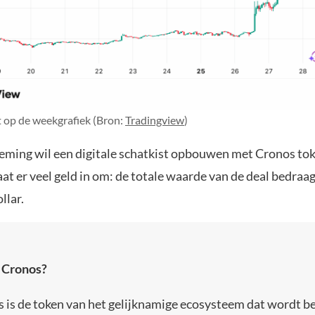
op de weekgrafiek (Bron:
Tradingview
)
ming wil een digitale schatkist opbouwen met Cronos toke
at er veel geld in om: de totale waarde van de deal bedraa
llar.
 Cronos?
 is de token van het gelijknamige ecosysteem dat wordt b