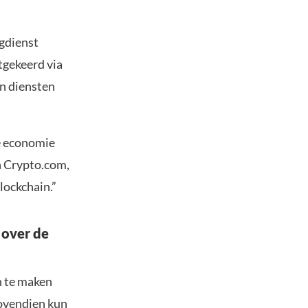
gdienst
tgekeerd via
n diensten
e economie
n Crypto.com,
lockchain.”
 over de
n te maken
Bovendien kun