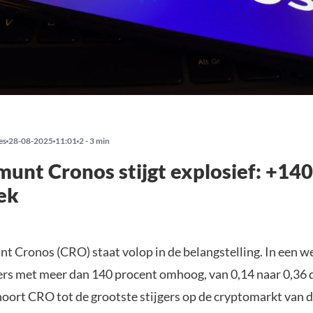
es
28-08-2025
11:01
2 - 3 min
unt Cronos stijgt explosief: +14
ek
t Cronos (CRO) staat volop in de belangstelling. In een we
ers met meer dan 140 procent omhoog, van 0,14 naar 0,36 d
ort CRO tot de grootste stijgers op de cryptomarkt van 