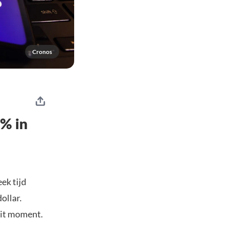
Cronos
0% in
ek tijd
ollar.
dit moment.