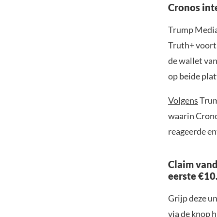
Cronos int
Trump Media 
Truth+ voort
de wallet va
op beide pla
Volgens
Trum
waarin Crono
reageerde en
Claim vand
eerste €10
Grijp deze u
via de knop h