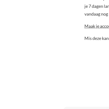
je 7 dagen la
vandaag nog e
Maak je accou
Mis deze kans