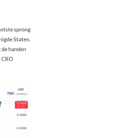
ootste sprong
nigde Staten.
k de handen
p CRO