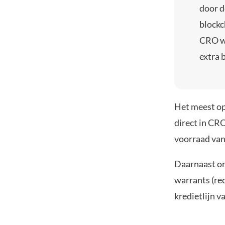
door d
blockc
CRO wo
extra 
Het meest opv
direct in CR
voorraad van
Daarnaast om
warrants (re
kredietlijn va