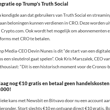
egratie op Trump’s Truth Social
kondigde aan dat gebruikers van Truth Social en streamin
aan beloningen kunnen verdienen in CRO. Deze worden ui
n Crypto.com. Ook wordt het mogelijk om abonnementen e
tforms met CRO te betalen.
p Media-CEO Devin Nunes is dit “de start van een digital
s een sleutelrol gaat spelen”. Ook Kris Marszalek, CEO va
thousiast: “Dit is een historisch moment voor de Cronos-b
aag nog €10 gratis en betaal geen handelskosten
.000!
nieke kans met Newsbit en Bitvavo door nu een account aa
ieronder. Stort slechts €10 en ontvang direct €10 gratis. 