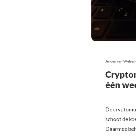
Jeroen van Welsen
Cryptom
één we
De cryptomun
schoot de ko
Daarmee beho