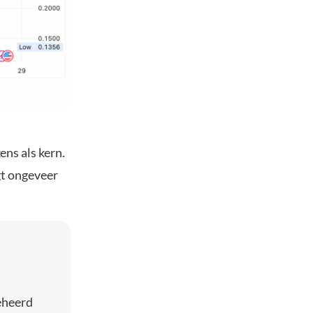
ns als kern.
gt ongeveer
eheerd