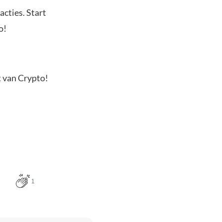
acties. Start
o!
t van Crypto!
1