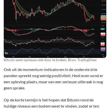
Bitcoin weet opnieuw niet door te breken. Bron: TradingView
Ook uit de momentum-indicatoren in de onderste drie
panelen spreekt nog weinig positiviteit. Heel even vond er
een opleving plaats, maar van een serieuze uitbraak is nog
geen sprake.
Op de korte termijn is het hopen dat Bitcoin rond de
huidige niveaus een bodem weet te vinden, zodat er ten