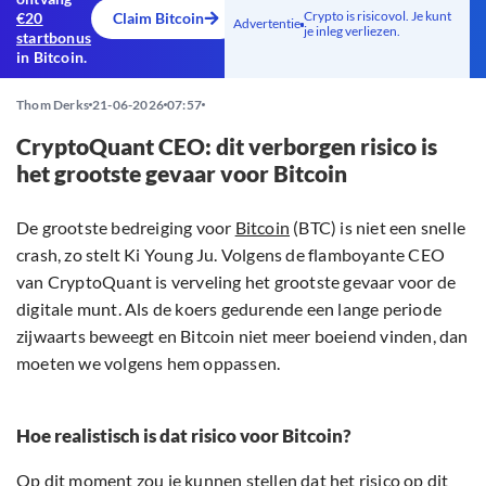
Crypto is risicovol. Je kunt
€20
Claim Bitcoin
Advertentie
je inleg verliezen.
startbonus
in Bitcoin.
Thom Derks
21-06-2026
07:57
CryptoQuant CEO: dit verborgen risico is
het grootste gevaar voor Bitcoin
De grootste bedreiging voor
Bitcoin
(BTC) is niet een snelle
crash, zo stelt Ki Young Ju. Volgens de flamboyante CEO
van CryptoQuant is verveling het grootste gevaar voor de
digitale munt. Als de koers gedurende een lange periode
zijwaarts beweegt en Bitcoin niet meer boeiend vinden, dan
moeten we volgens hem oppassen.
Hoe realistisch is dat risico voor Bitcoin?
Op dit moment zou je kunnen stellen dat het risico op dit