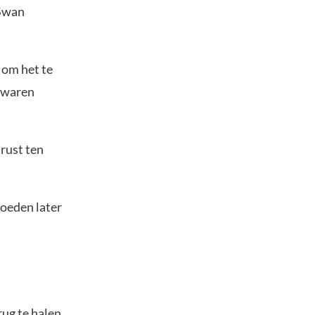
 Swan
 om het te
t waren
trust ten
goeden later
rug te halen