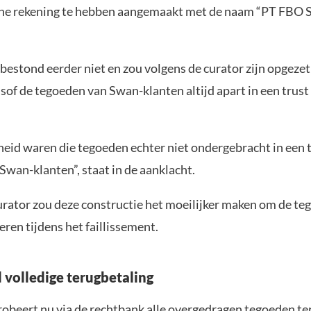
rne rekening te hebben aangemaakt met de naam “PT FBO
bestond eerder niet en zou volgens de curator zijn opgezet
alsof de tegoeden van Swan-klanten altijd apart in een trus
heid waren die tegoeden echter niet ondergebracht in een 
Swan-klanten”, staat in de aanklacht.
urator zou deze constructie het moeilijker maken om de te
eren tijdens het faillissement.
l volledige terugbetaling
robeert nu via de rechtbank alle overgedragen tegoeden te