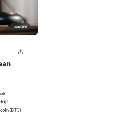
Regulatie
 aan
aak
rijf
tcoin (BTC)