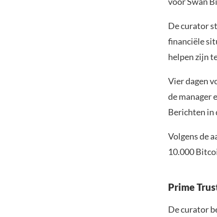
voor Swan Bi
De curator s
financiële si
helpen zijn te
Vier dagen v
de manager e
Berichten in
Volgens de a
10.000 Bitco
Prime Trus
De curator be