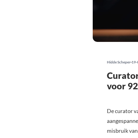
Hidde Scheper
19-
Curator
voor 92
De curator va
aangespannen
misbruik van