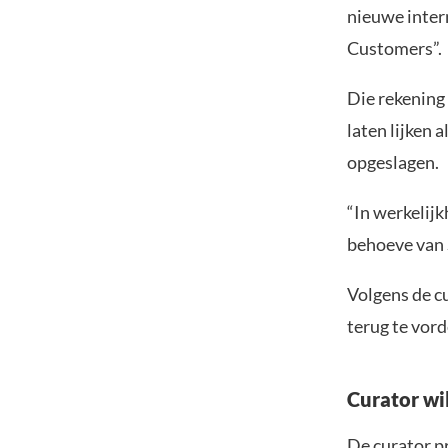
nieuwe inte
Customers”.
Die rekening 
laten lijken 
opgeslagen.
“In werkelijk
behoeve van 
Volgens de c
terug te vord
Curator wi
De curator p