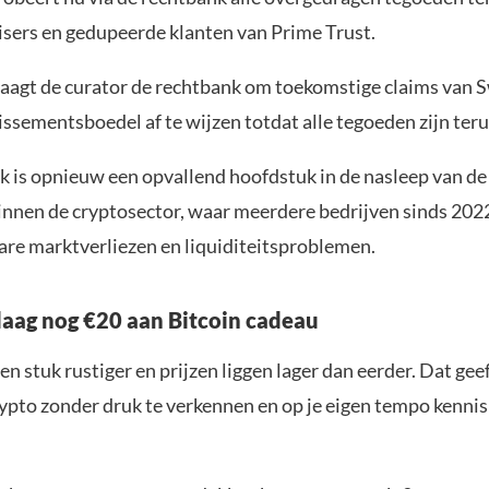
isers en gedupeerde klanten van Prime Trust.
aagt de curator de rechtbank om toekomstige claims van 
lissementsboedel af te wijzen totdat alle tegoeden zijn ter
k is opnieuw een opvallend hoofdstuk in de nasleep van de
nnen de cryptosector, waar meerdere bedrijven sinds 2022 
are marktverliezen en liquiditeitsproblemen.
aag nog €20 aan Bitcoin cadeau
en stuk rustiger en prijzen liggen lager dan eerder. Dat geef
ypto zonder druk te verkennen en op je eigen tempo kenni