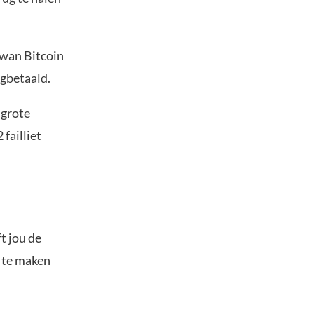
Swan Bitcoin
ugbetaald.
 grote
failliet
t jou de
s te maken