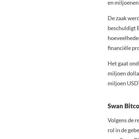
en miljoenen 
De zaak werd
beschuldigt E
hoeveelheden
financiële p
Het gaat ond
miljoen doll
miljoen USDT
Swan Bitco
Volgens de r
rol in de ge