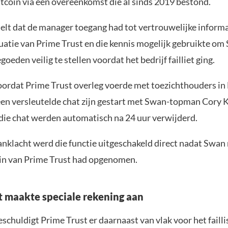
tcoin via een overeenkomst die al sinds 2019 bestond.
telt dat de manager toegang had tot vertrouwelijke informa
tuatie van Prime Trust en die kennis mogelijk gebruikte om
goeden veilig te stellen voordat het bedrijf failliet ging.
oordat Prime Trust overleg voerde met toezichthouders in
en versleutelde chat zijn gestart met Swan-topman Cory K
 die chat werden automatisch na 24 uur verwijderd.
anklacht werd die functie uitgeschakeld direct nadat Swan
in van Prime Trust had opgenomen.
t maakte speciale rekening aan
schuldigt Prime Trust er daarnaast van vlak voor het fail