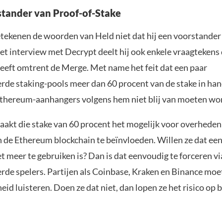
tander van Proof-of-Stake
tekenen de woorden van Held niet dat hij een voorstander 
het interview met Decrypt deelt hij ook enkele vraagtekens d
heeft omtrent de Merge. Met name het feit dat een paar
erde staking-pools meer dan 60 procent van de stake in h
 Ethereum-aanhangers volgens hem niet blij van moeten wo
maakt die stake van 60 procent het mogelijk voor overhede
 de Ethereum blockchain te beïnvloeden. Willen ze dat ee
et meer te gebruiken is? Dan is dat eenvoudig te forceren vi
erde spelers. Partijen als Coinbase, Kraken en Binance mo
eid luisteren. Doen ze dat niet, dan lopen ze het risico op b