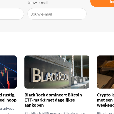
In
Jouw e-mail
d rustig,
BlackRock domineert Bitcoin
Crypto k
veel hoop
ETF-markt met dagelijkse
met een 
aankopen
weekend
ersniveau.
BlackRock blijft massaal Bitcoin kopen
Bitcoin pro