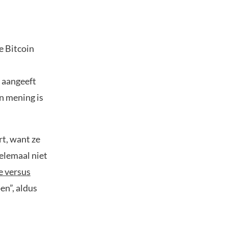
e Bitcoin
j aangeeft
an mening is
rt, want ze
elemaal niet
e versus
en”, aldus