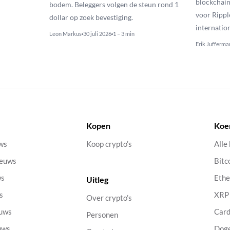
blockchain
bodem. Beleggers volgen de steun rond 1
voor Rippl
dollar op zoek bevestiging.
internatio
Leon Markus
30 juli 2026
1 – 3 min
Erik Jufferma
Kopen
Koe
uws
Koop crypto’s
Alle
ieuws
Bitc
ws
Eth
Uitleg
s
XRP
Over crypto’s
euws
Car
Personen
uws
Dog