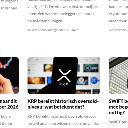
igt volgens
via zijn ETF. De nieuwste instroomcijfers
banenrappo
lar binnen
laten zien waarom beleggers de markt
cryptomunt
nauwlettend volgen.
meer over 
Willem Spork
3 uur geleden
1 – 3 min
Ivo Melchers
naar dit
XRP bereikt historisch oversold-
SWIFT b
ber 2026
niveau: wat betekent dat?
mee bego
nuttig?
 koers
XRP bereikt historisch oversold-niveau
SWIFT zet 
 dollar,
terwijl analisten wijzen op een mogelijke