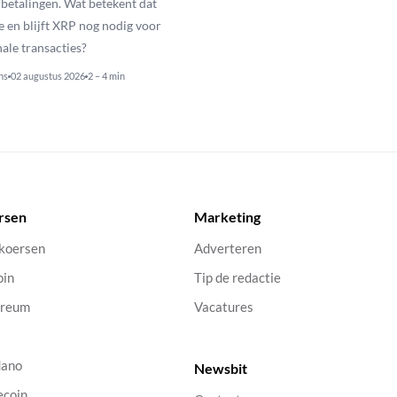
betalingen. Wat betekent dat
e en blijft XRP nog nodig voor
nale transacties?
ns
02 augustus 2026
2 – 4 min
rsen
Marketing
 koersen
Adverteren
oin
Tip de redactie
ereum
Vacatures
dano
Newsbit
ecoin