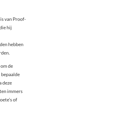
is van Proof-
ie hij
anden hebben
rden.
n om de
n bepaalde
a deze
eten immers
oete’s of