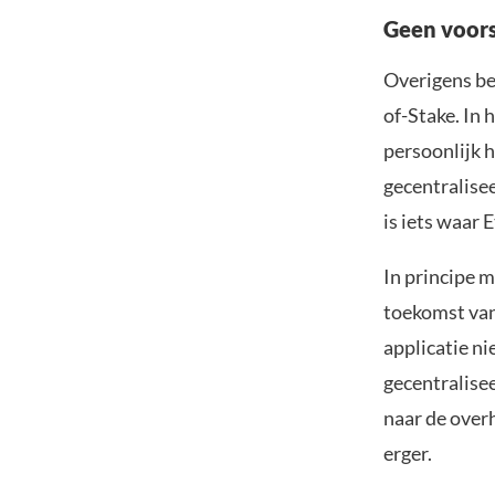
Geen voors
Overigens be
of-Stake. In 
persoonlijk 
gecentralise
is iets waar
In principe 
toekomst van
applicatie ni
gecentralise
naar de overh
erger.