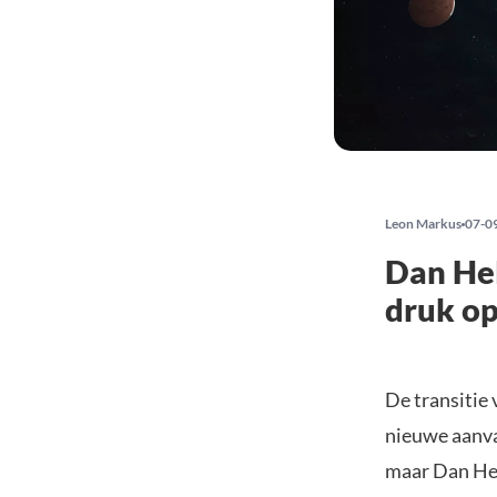
Leon Markus
07-0
Dan Hel
druk op
De transitie
nieuwe aanva
maar Dan Hel