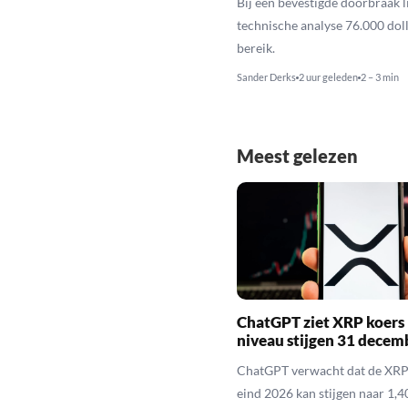
Bij een bevestigde doorbraak l
technische analyse 76.000 dol
bereik.
Sander Derks
2 uur geleden
2 – 3 min
Meest gelezen
ChatGPT ziet XRP koers 
niveau stijgen 31 decem
ChatGPT verwacht dat de XRP
eind 2026 kan stijgen naar 1,40