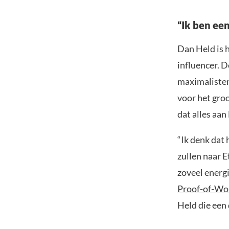
“Ik ben ee
Dan Held is 
influencer. D
maximalisten,
voor het groo
dat alles aan 
“Ik denk dat 
zullen naar 
zoveel energi
Proof-of-Wo
Held die een 