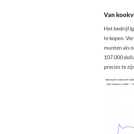
Van kookvi
Het bedrijf
k
te kopen. Ve
munten als o
107.000 doll
precies te zij