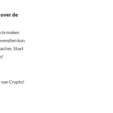
 over de
n te maken
Bovendien kun
acties. Start
o!
t van Crypto!