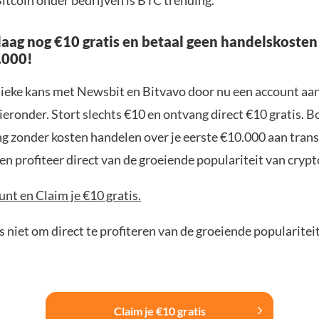
 Bitcoin onder bedrijven is BTC trending.
aag nog €10 gratis en betaal geen handelskosten
.000!
nieke kans met Newsbit en Bitvavo door nu een account aa
ieronder. Stort slechts €10 en ontvang direct €10 gratis. 
ng zonder kosten handelen over je eerste €10.000 aan trans
n profiteer direct van de groeiende populariteit van crypt
nt en Claim je €10 gratis.
 niet om direct te profiteren van de groeiende popularitei
Claim je €10 gratis