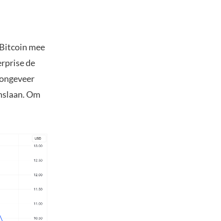
 Bitcoin mee
erprise de
 ongeveer
inslaan. Om