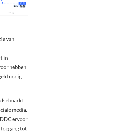
tie van
t in
rvoor hebben
geld nodig
oedselmarkt.
ciale media.
t DDC ervoor
k toegang tot