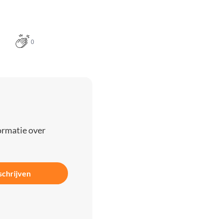
0
ormatie over
schrijven