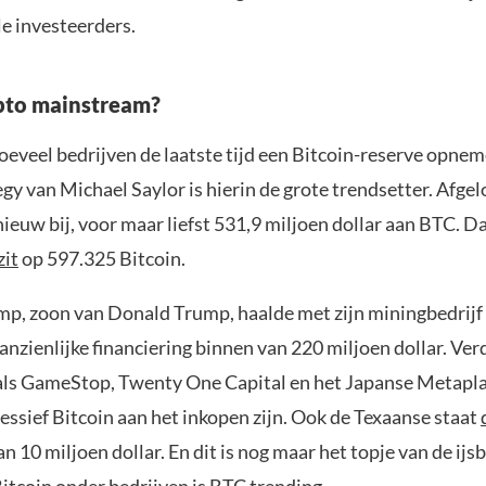
le investeerders.
pto mainstream?
oeveel bedrijven de laatste tijd een Bitcoin-reserve opne
egy van Michael Saylor is hierin de grote trendsetter. Afg
ieuw bij, voor maar liefst 531,9 miljoen dollar aan BTC. 
zit
op 597.325 Bitcoin.
mp, zoon van Donald Trump, haalde met zijn miningbedrij
anzienlijke financiering binnen van 220 miljoen dollar. Verd
als GameStop, Twenty One Capital en het Japanse Metapla
essief Bitcoin aan het inkopen zijn. Ook de Texaanse staat
n 10 miljoen dollar. En dit is nog maar het topje van de ijs