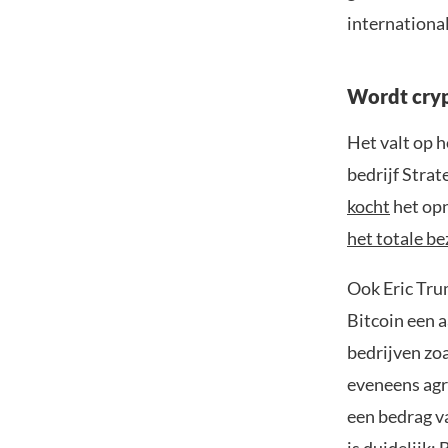
internationa
Wordt cry
Het valt op h
bedrijf Strat
kocht
het opn
het totale be
Ook Eric Tru
Bitcoin een a
bedrijven zo
eveneens agr
een bedrag va