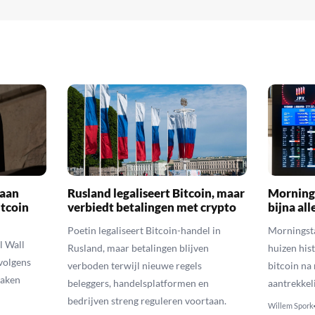
 aan
Rusland legaliseert Bitcoin, maar
Morning
itcoin
verbiedt betalingen met crypto
bijna all
Poetin legaliseert Bitcoin-handel in
Morningsta
l Wall
Rusland, maar betalingen blijven
huizen hist
 volgens
verboden terwijl nieuwe regels
bitcoin na
zaken
beleggers, handelsplatformen en
aantrekkel
bedrijven streng reguleren voortaan.
Willem Spork