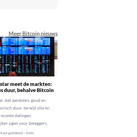
Meer Bitcoin nieuws
star meet de markten:
es duur, behalve Bitcoin
r ziet aandelen, goud en
orisch duur, terwijl olie en
 recente dalingen
ijker ogen voor beleggers.
4 uur geleden
2 – 4 min