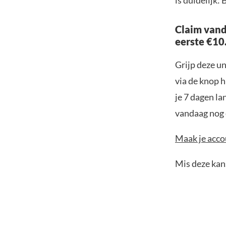
is duidelijk:
Claim vand
eerste €10
Grijp deze u
via de knop h
je 7 dagen la
vandaag nog e
Maak je accou
Mis deze kans