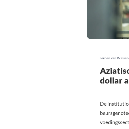
Jeroen van Welsen
Aziatis
dollar 
De institutio
beursgenote
voedingssecto