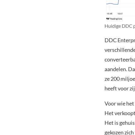
Huidige DDC pr
DDC Enterpri
verschillende
converteerba
aandelen. Da
ze 200 miljo
heeft voor z
Voor wie het 
Het verkoopt
Het is gehui
gekozen zich 