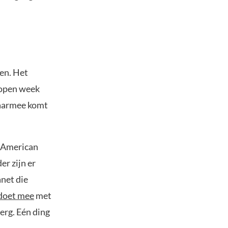
men. Het
elopen week
Daarmee komt
f American
er zijn er
net die
doet mee
met
berg. Eén ding