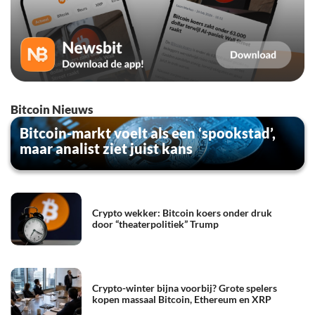
Bitcoin Nieuws
Bitcoin-markt voelt als een ‘spookstad’,
maar analist ziet juist kans
Crypto wekker: Bitcoin koers onder druk
door “theaterpolitiek” Trump
Crypto-winter bijna voorbij? Grote spelers
kopen massaal Bitcoin, Ethereum en XRP