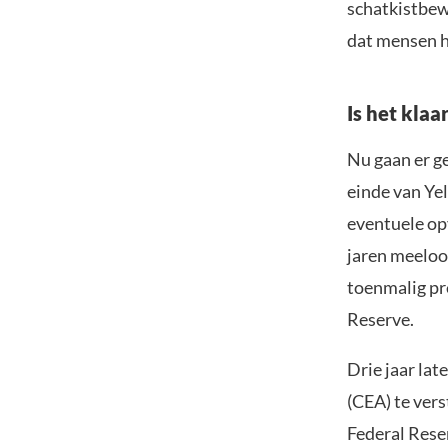
schatkistbew
dat mensen h
Is het klaa
Nu gaan er g
einde van Ye
eventuele opv
jaren meeloo
toenmalig pre
Reserve.
Drie jaar lat
(CEA) te vers
Federal Rese