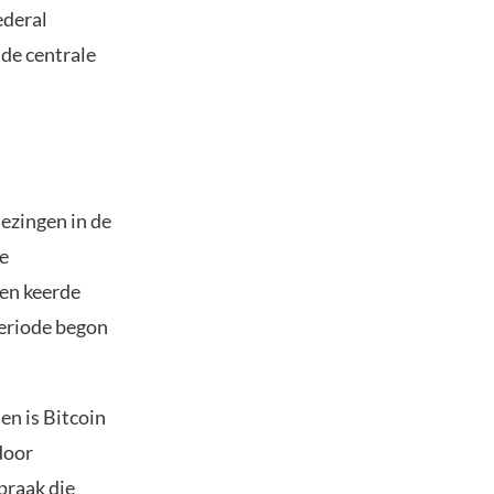
ederal
 de centrale
lezingen in de
de
den keerde
periode begon
en is Bitcoin
door
praak die