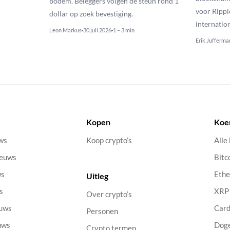
bodem. Beleggers volgen de steun rond 1
voor Rippl
dollar op zoek bevestiging.
internatio
Leon Markus
30 juli 2026
1 – 3 min
Erik Jufferma
Kopen
Koe
uws
Koop crypto’s
Alle
ieuws
Bitc
ws
Eth
Uitleg
s
XRP
Over crypto’s
euws
Car
Personen
uws
Dog
Crypto termen