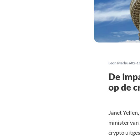
Leon Markus
02-1
De impa
op de 
Janet Yellen
minister van
crypto uitge