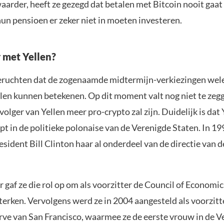
aarder, heeft ze gezegd dat betalen met Bitcoin nooit gaa
un pensioen er zeker niet in moeten investeren.
r met Yellen?
eruchten dat de zogenaamde midtermijn-verkiezingen wel
llen kunnen betekenen. Op dit moment valt nog niet te zeg
olger van Yellen meer pro-crypto zal zijn. Duidelijk is dat 
pt in de politieke polonaise van de Verenigde Staten. In 1
sident Bill Clinton haar al onderdeel van de directie van d
er gaf ze die rol op om als voorzitter de Council of Economi
terken. Vervolgens werd ze in 2004 aangesteld als voorzitt
rve van San Francisco, waarmee ze de eerste vrouw in de V