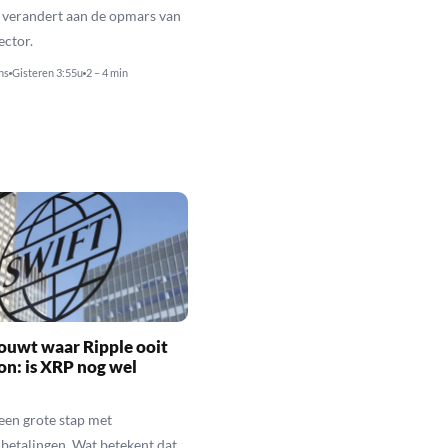
 verandert aan de opmars van
ector.
ns
Gisteren 3:55u
2 – 4 min
ouwt waar Ripple ooit
n: is XRP nog wel
een grote stap met
betalingen. Wat betekent dat