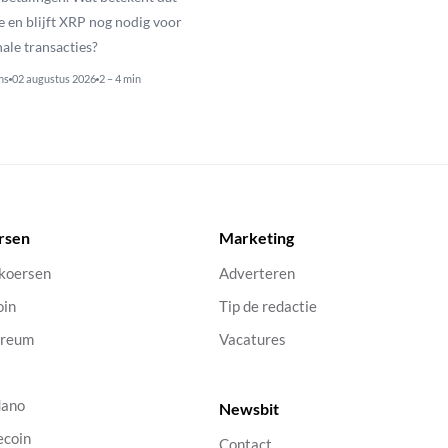
e en blijft XRP nog nodig voor
nale transacties?
ns
02 augustus 2026
2 – 4 min
rsen
Marketing
 koersen
Adverteren
oin
Tip de redactie
ereum
Vacatures
dano
Newsbit
ecoin
Contact