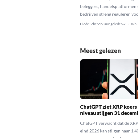
beleggers, handelsplatformen 
bedrijven streng reguleren voo
Hidde Scheper
8 uur geleden
2 – 3 min
Meest gelezen
ChatGPT ziet XRP koers 
niveau stijgen 31 decem
ChatGPT verwacht dat de XRP
eind 2026 kan stijgen naar 1,40