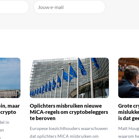
oin, maar
Oplichters misbruiken nieuwe
Grote cr
 crypto
MiCA-regels om cryptobeleggers
mislukke
te beroven
is dat g
el in
Europese toezichthouders waarschuwen
Matt Houga
en
dat oplichters MiCA misbruiken om
waarom he
s