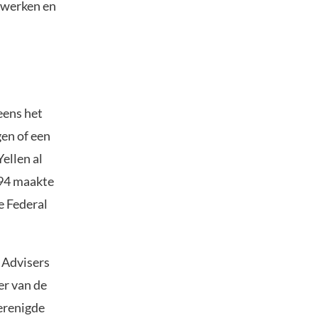
t werken en
eens het
gen of een
Yellen al
994 maakte
e Federal
c Advisers
er van de
erenigde