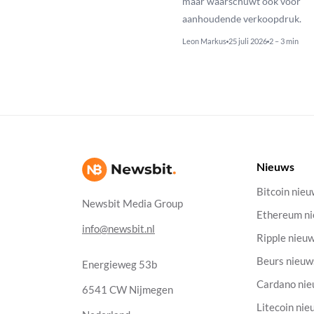
maar waarschuwt ook voor
aanhoudende verkoopdruk.
Leon Markus
25 juli 2026
2 – 3 min
Nieuws
Bitcoin nie
Newsbit Media Group
Ethereum n
info@newsbit.nl
Ripple nieu
Beurs nieuw
Energieweg 53b
Cardano ni
6541 CW Nijmegen
Litecoin nie