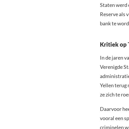
Staten werd o
Reserve als v
bank te word
Kritiek op
In de jaren v
Verenigde Sta
administrati
Yellen terug 
ze zich te ro
Daarvoor heef
vooral een sp
criminelen wo