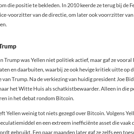
m die positie te bekleden. In 2010 keerde ze terug bij de F
ice-voorzitter van de directie, om later ook voorrzitter van
en.
 Trump
an Trump was Yellen niet politiek actief, maar gaf ze vooral 
ten en daarbuiten, waarbij ze ook hevige kritiek uitte op 
e van Trump. Na de verkiezing van huidig president Joe Bi
naar het Witte Huis als schatkistbewaarder. Alleen in die 
eren in het debat rondom Bitcoin.
t Yellen weinig tot niets gezegd over Bitcoin. Volgens Yell
eculatiemiddel en een extreem inefficiënte asset die vaak 
rdt gebruikt. Een paar maanden later gaf ze zelfs een toes