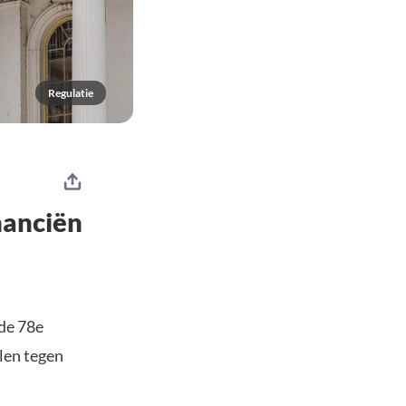
Regulatie
nanciën
de 78e
len tegen