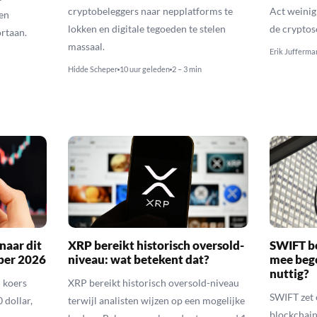
cryptobeleggers naar nepplatforms te
Act weinig
en
lokken en digitale tegoeden te stelen
de cryptos
rtaan.
massaal.
Erik Jufferma
Hidde Scheper
10 uur geleden
2 – 3 min
naar dit
XRP bereikt historisch oversold-
SWIFT b
ber 2026
niveau: wat betekent dat?
mee bego
nuttig?
 koers
XRP bereikt historisch oversold-niveau
SWIFT zet 
 dollar,
terwijl analisten wijzen op een mogelijke
blockchain