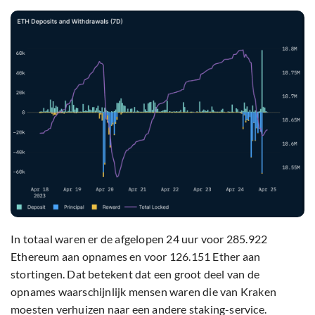
In totaal waren er de afgelopen 24 uur voor 285.922
Ethereum aan opnames en voor 126.151 Ether aan
stortingen. Dat betekent dat een groot deel van de
opnames waarschijnlijk mensen waren die van Kraken
moesten verhuizen naar een andere staking-service.