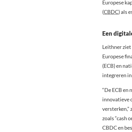
Europese kap
(
CBDC
) als 
Een digital
Leithner ziet
Europese fin
(ECB) en nat
integreren i
“De ECB en n
innovatieve 
versterken,” 
zoals “cash 
CBDC en best