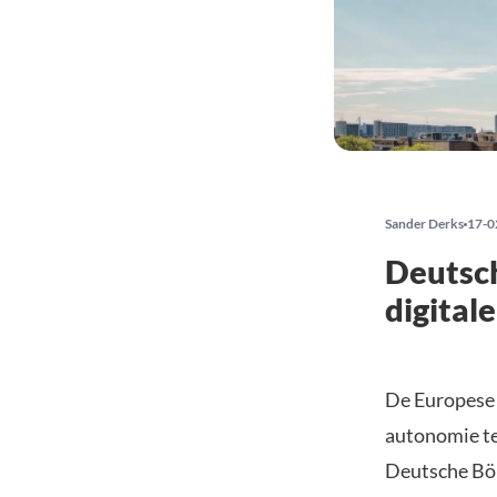
Sander Derks
17-0
Deutsc
digital
De Europese 
autonomie te 
Deutsche Börs