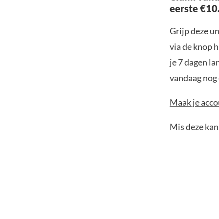
eerste €10
Grijp deze u
via de knop h
je 7 dagen la
vandaag nog e
Maak je accou
Mis deze kans