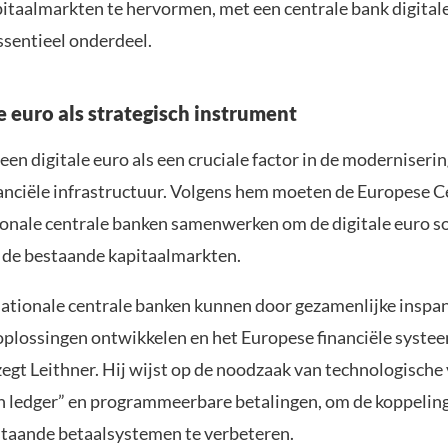
itaalmarkten te hervormen, met een centrale bank digital
essentieel onderdeel.
e euro als strategisch instrument
 een digitale euro als een cruciale factor in de moderniseri
anciële infrastructuur. Volgens hem moeten de Europese C
ionale centrale banken samenwerken om de digitale euro so
n de bestaande kapitaalmarkten.
ationale centrale banken kunnen door gezamenlijke inspa
oplossingen ontwikkelen en het Europese financiële syste
zegt Leithner. Hij wijst op de noodzaak van technologische
on ledger” en programmeerbare betalingen, om de koppelin
aande betaalsystemen te verbeteren.