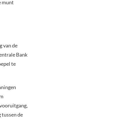
e munt
ng van de
entrale Bank
epel te
nningen
em
 vooruitgang,
g tussen de