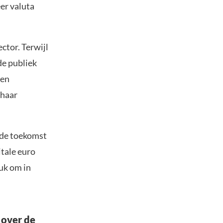
er valuta
ector. Terwijl
de publiek
een
 haar
 de toekomst
itale euro
ruk om in
 over de