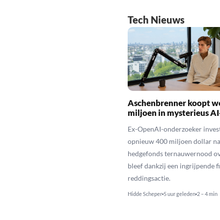
Tech Nieuws
Aschenbrenner koopt we
miljoen in mysterieus AI
Ex-OpenAI-onderzoeker inves
opnieuw 400 miljoen dollar na
hedgefonds ternauwernood ov
bleef dankzij een ingrijpende f
reddingsactie.
Hidde Scheper
5 uur geleden
2 – 4 min