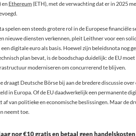
) en
Ethereum
(ETH), met de verwachting dat er in 2025 me
evoegd.
ta spelen een steeds grotere rol in de Europese financiële s
en nieuwe diensten verkennen, pleit Leithner voor een soli
t een digitale euro als basis. Hoewel zijn beleidsnota nog g
echnisch plan bevat, is de boodschap duidelijk: de EU moet
nfrastructuur moderniseren om concurrerend te blijven.
ie draagt Deutsche Börse bij aan de bredere discussie over
geld in Europa. Of de EU daadwerkelijk een permanente dig
t af van politieke en economische beslissingen. Maar de d
en neemt toe.
aag nog €10 gratis en betaal geen handelskosten