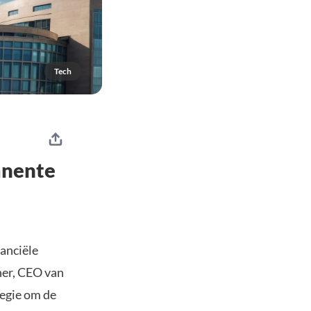
Tech
anente
anciële
er, CEO van
tegie om de