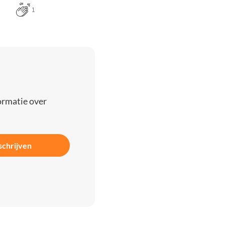
1
ormatie over
schrijven