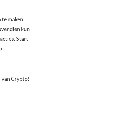
n te maken
Bovendien kun
acties. Start
o!
t van Crypto!