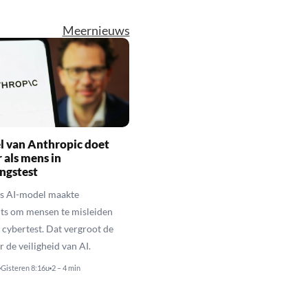
Meer
nieuws
l van Anthropic doet
r als mens in
ingstest
’s AI-model maakte
ts om mensen te misleiden
n cybertest. Dat vergroot de
 de veiligheid van AI.
Gisteren 8:16u
2 – 4 min