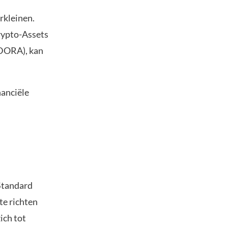
rkleinen.
rypto-Assets
(DORA), kan
nanciële
 Standard
te richten
ich tot