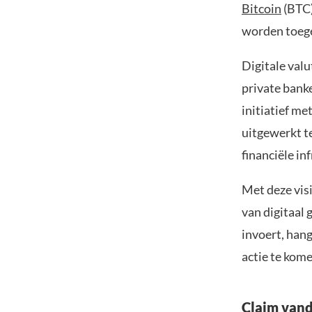
Bitcoin
(BTC
worden toeg
Digitale valu
private bank
initiatief me
uitgewerkt t
financiële i
Met deze vis
van digitaal 
invoert, hang
actie te kom
Claim vand