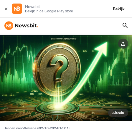
Newsbit
Bekijk
Bekijk in de Google Play store
Altcoin
Jeroen van Welsenes
02-10-2024
16:01