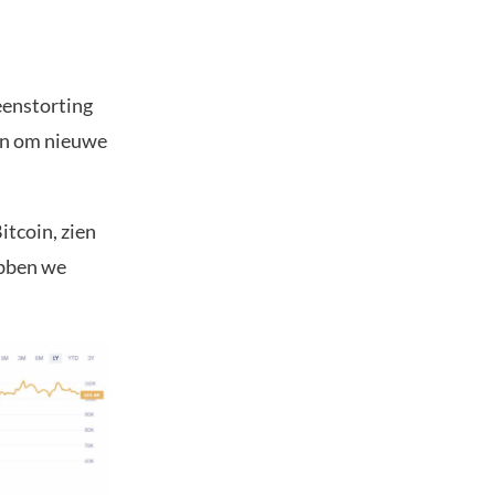
eenstorting
oin om nieuwe
itcoin, zien
ebben we