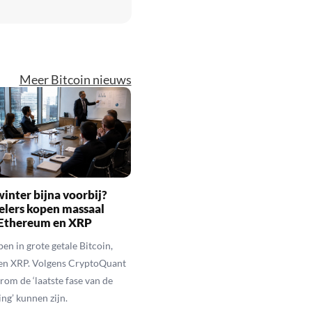
Meer Bitcoin nieuws
inter bijna voorbij?
elers kopen massaal
 Ethereum en XRP
en in grote getale Bitcoin,
en XRP. Volgens CryptoQuant
rom de ‘laatste fase van de
ing’ kunnen zijn.