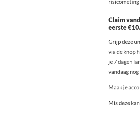
risicometing
Claim vand
eerste €10
Grijp deze u
via de knop h
je 7 dagen la
vandaag nog e
Maak je accou
Mis deze kans