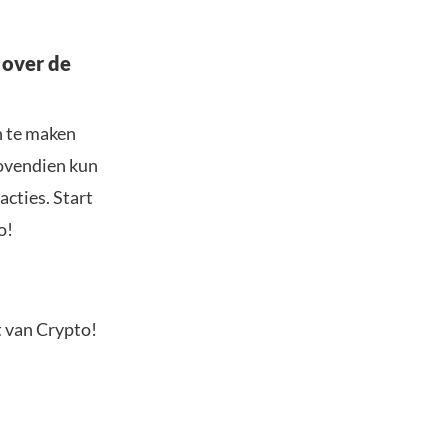
 over de
n te maken
Bovendien kun
acties. Start
o!
t van Crypto!