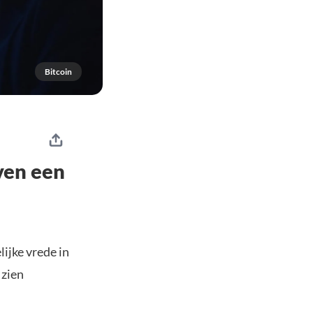
Bitcoin
ven een
ijke vrede in
 zien