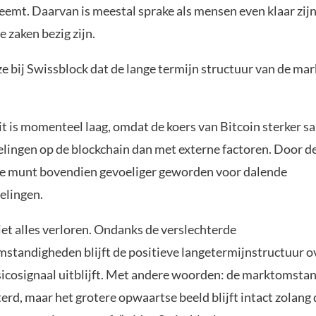
neemt. Daarvan is meestal sprake als mensen even klaar zij
 zaken bezig zijn.
ze bij Swissblock dat de lange termijn structuur van de mark
eit is momenteel laag, omdat de koers van Bitcoin sterker 
lingen op de blockchain dan met externe factoren. Door 
s de munt bovendien gevoeliger geworden voor dalende
elingen.
iet alles verloren. Ondanks de verslechterde
omstandigheden blijft de positieve langetermijnstructuur o
isicosignaal uitblijft. Met andere woorden: de marktomst
terd, maar het grotere opwaartse beeld blijft intact zolang 