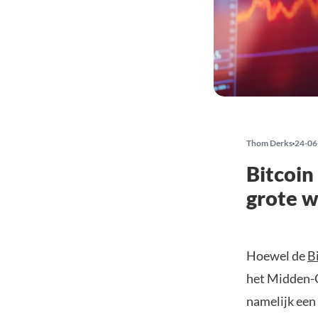
Thom Derks
24-06
Bitcoin
grote 
Hoewel de
B
het Midden-O
namelijk een 