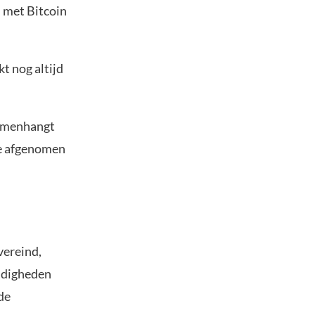
n met Bitcoin
t nog altijd
samenhangt
de afgenomen
vereind,
andigheden
de