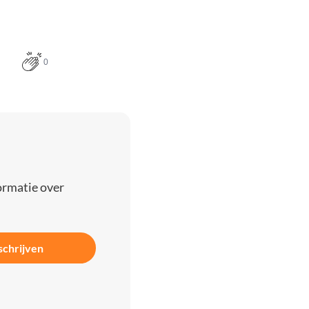
0
ormatie over
schrijven