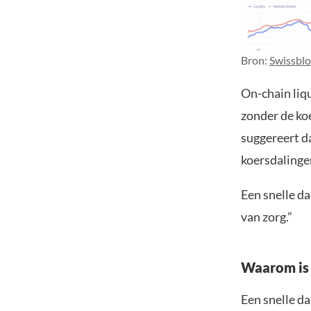
Bron:
Swissblo
On-chain liqu
zonder de koe
suggereert d
koersdalinge
Een snelle da
van zorg.”
Waarom is 
Een snelle da