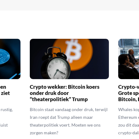
een
Crypto wekker: Bitcoin koers
Crypto-w
 ziet
onder druk door
Grote sp
“theaterpolitiek” Trump
Bitcoin,
rustig,
Bitcoin staat vandaag onder druk, terwijl
Whales kop
Iran roept dat Trump alleen maar
Ethereum 
uist
theaterpolitiek voert. Moeten we ons
zou dit daa
zorgen maken?
crypto-dal