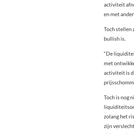
activiteit af
en met andere
Toch stellen 
bullish is.
“De liquidit
met ontwikke
activiteit i
prijsschomm
Toch is nog n
liquiditeits
zolang het r
zijn verslech