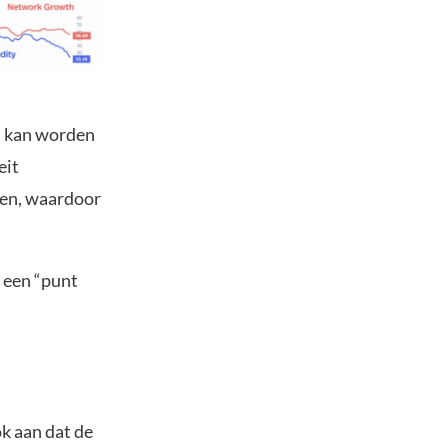
ht kan worden
eit
ren, waardoor
k een “punt
k aan dat de