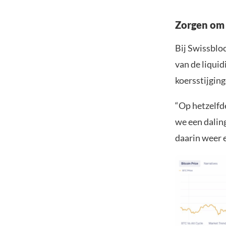
Zorgen om 
Bij Swissbloc
van de liqui
koersstijgin
“Op hetzelfd
we een daling
daarin weer e