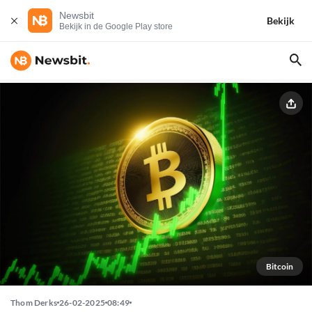
Newsbit
Bekijk
Bekijk in de Google Play store
Bitcoin
Thom Derks
26-02-2025
08:49