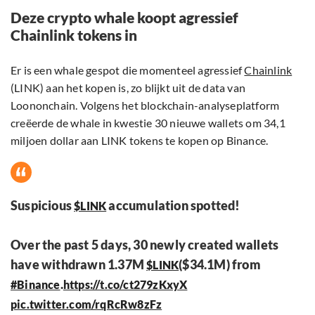
Deze crypto whale koopt agressief
Chainlink tokens in
Er is een whale gespot die momenteel agressief
Chainlink
(LINK) aan het kopen is, zo blijkt uit de data van
Loononchain. Volgens het blockchain-analyseplatform
creëerde de whale in kwestie 30 nieuwe wallets om 34,1
miljoen dollar aan LINK tokens te kopen op Binance.
Suspicious
accumulation spotted!
$LINK
Over the past 5 days, 30 newly created wallets
have withdrawn 1.37M
($34.1M) from
$LINK
.
#Binance
https://t.co/ct279zKxyX
pic.twitter.com/rqRcRw8zFz