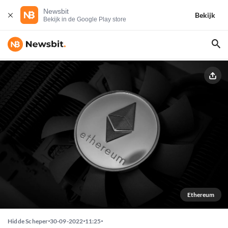
Newsbit
Bekijk
Bekijk in de Google Play store
Ethereum
Hidde Scheper
30-09-2022
11:25