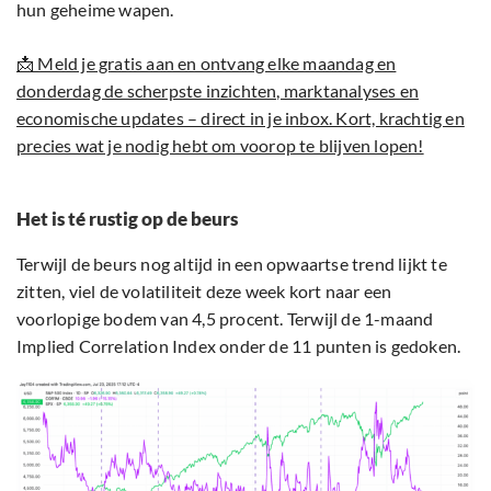
hun geheime wapen.
📩 Meld je gratis aan en ontvang elke maandag en
donderdag de scherpste inzichten, marktanalyses en
economische updates – direct in je inbox. Kort, krachtig en
precies wat je nodig hebt om voorop te blijven lopen!
Het is té rustig op de beurs
Terwijl de beurs nog altijd in een opwaartse trend lijkt te
zitten, viel de volatiliteit deze week kort naar een
voorlopige bodem van 4,5 procent. Terwijl de 1-maand
Implied Correlation Index onder de 11 punten is gedoken.