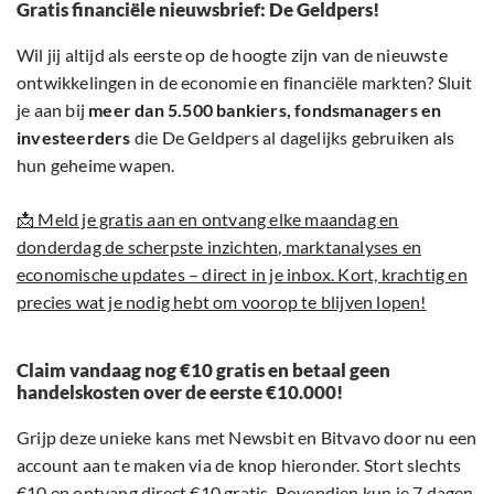
Gratis financiële nieuwsbrief: De Geldpers!
Wil jij altijd als eerste op de hoogte zijn van de nieuwste
ontwikkelingen in de economie en financiële markten? Sluit
je aan bij
meer dan 5.500 bankiers, fondsmanagers en
investeerders
die De Geldpers al dagelijks gebruiken als
hun geheime wapen.
📩 Meld je gratis aan en ontvang elke maandag en
donderdag de scherpste inzichten, marktanalyses en
economische updates – direct in je inbox. Kort, krachtig en
precies wat je nodig hebt om voorop te blijven lopen!
Claim vandaag nog €10 gratis en betaal geen
handelskosten over de eerste €10.000!
Grijp deze unieke kans met Newsbit en Bitvavo door nu een
account aan te maken via de knop hieronder. Stort slechts
€10 en ontvang direct €10 gratis. Bovendien kun je 7 dagen