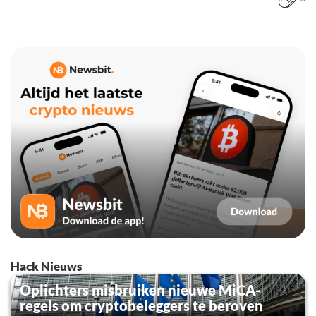
Hack Nieuws
Oplichters misbruiken nieuwe MiCA-
regels om cryptobeleggers te beroven