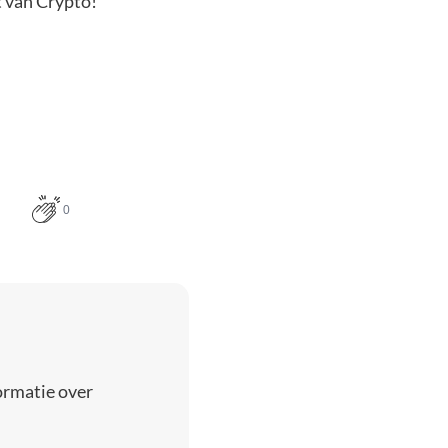
t van Crypto!
0
ormatie over