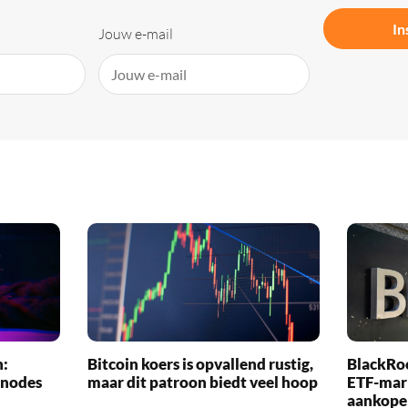
In
Jouw e-mail
n:
Bitcoin koers is opvallend rustig,
BlackRo
-nodes
maar dit patroon biedt veel hoop
ETF-mark
aankope