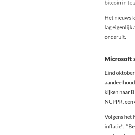
bitcoin in te
Het nieuws ko
lag eigenlijk
onderuit.
Microsoft 
Eind oktobe
aandeelhoude
kijken naar B
NCPPR, een c
Volgens het N
inflatie’’. ‘