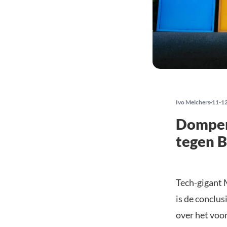
Ivo Melchers
11-1
Domper
tegen B
Tech-gigant 
is de conclu
over het voo