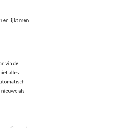
n en lijkt men
an via de
iet alles:
automatisch
l nieuwe als