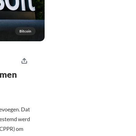
Bitcoin
mmen
oevoegen. Dat
 gestemd werd
(NCPPR) om