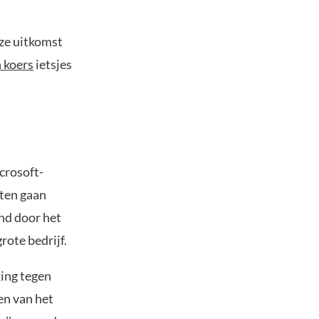
eze uitkomst
 koers
ietsjes
crosoft-
ten gaan
end door het
ote bedrijf.
king tegen
en van het