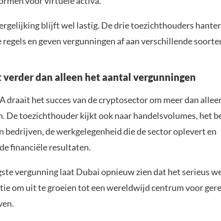
ormen voor virtuele activa.
ergelijking blijft wel lastig. De drie toezichthouders hante
 regels en geven vergunningen af aan verschillende soorte
t verder dan alleen het aantal vergunningen
 draait het succes van de cryptosector om meer dan alleen
. De toezichthouder kijkt ook naar handelsvolumes, het 
 bedrijven, de werkgelegenheid die de sector oplevert en
e financiële resultaten.
igste vergunning laat Dubai opnieuw zien dat het serieus 
itie om uit te groeien tot een wereldwijd centrum voor ger
ven.