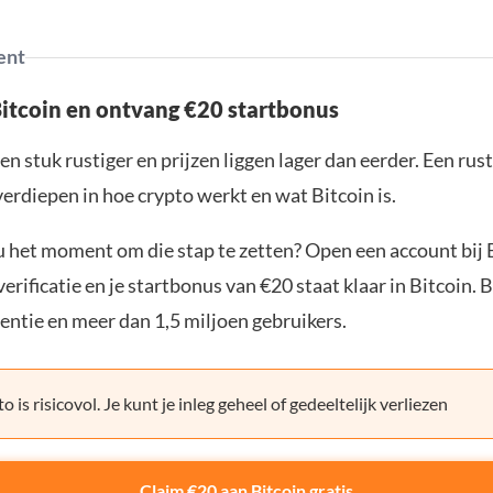
ent
Bitcoin en ontvang €20 startbonus
en stuk rustiger en prijzen liggen lager dan eerder. Een ru
verdiepen in hoe crypto werkt en wat Bitcoin is.
ou het moment om die stap te zetten? Open een account bij 
erificatie en je startbonus van €20 staat klaar in Bitcoin. 
entie en meer dan 1,5 miljoen gebruikers.
o is risicovol. Je kunt je inleg geheel of gedeeltelijk verliezen
Claim €20 aan Bitcoin gratis