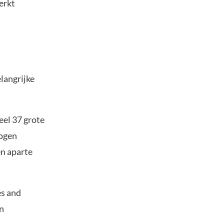
erkt
langrijke
el 37 grote
mogen
en aparte
es and
n