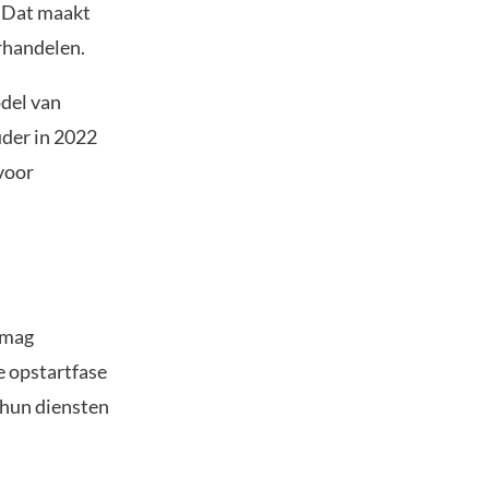
. Dat maakt
erhandelen.
odel van
uder in 2022
 voor
 mag
 opstartfase
m hun diensten