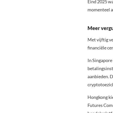
Eind 2025 wa
momenteel aa
Meer verg
Met vijftig 
financiële cen
In Singapore
betalingsins
aanbieden. D
cryptotoezic
Hongkong kie
Futures Comm