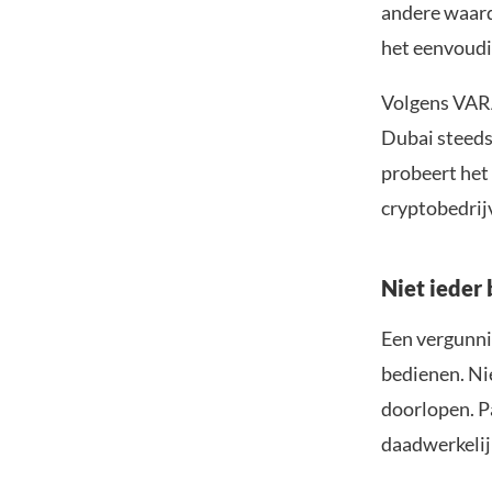
andere waard
het eenvoudig
Volgens VARA
Dubai steeds
probeert het 
cryptobedrij
Niet ieder 
Een vergunni
bedienen. Ni
doorlopen. Pa
daadwerkelij