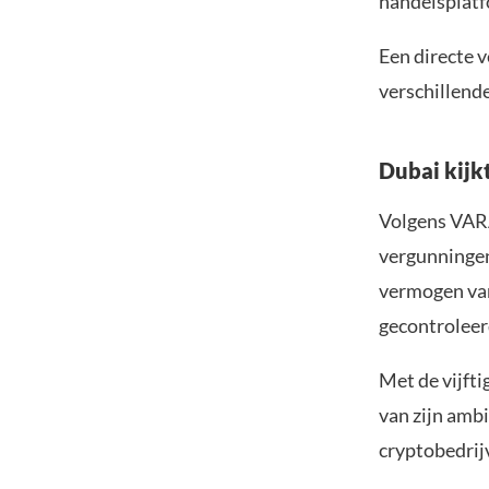
handelsplatf
Een directe v
verschillende
Dubai kijk
Volgens VARA
vergunningen
vermogen van
gecontroleerd
Met de vijft
van zijn amb
cryptobedrij