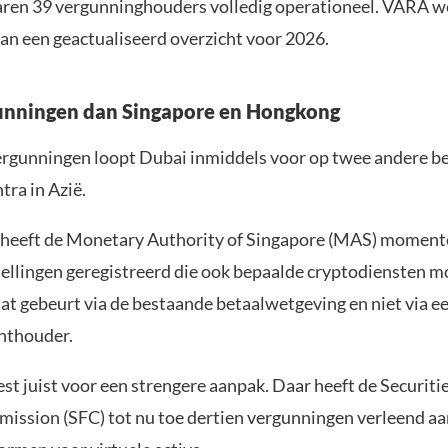
ren 39 vergunninghouders volledig operationeel. VARA w
n een geactualiseerd overzicht voor 2026.
unningen dan Singapore en Hongkong
vergunningen loopt Dubai inmiddels voor op twee andere be
tra in Azië.
 heeft de Monetary Authority of Singapore (MAS) momente
tellingen geregistreerd die ook bepaalde cryptodiensten 
at gebeurt via de bestaande betaalwetgeving en niet via e
hthouder.
st juist voor een strengere aanpak. Daar heeft de Securiti
ission (SFC) tot nu toe dertien vergunningen verleend aa