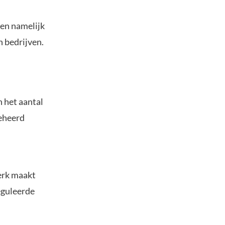
ren namelijk
n bedrijven.
 het aantal
beheerd
werk maakt
eguleerde