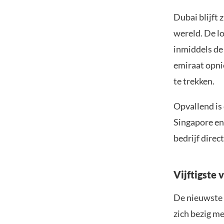
Dubai blijft 
wereld. De l
inmiddels de
emiraat opni
te trekken.
Opvallend is
Singapore en
bedrijf direc
Vijftigste 
De nieuwste 
zich bezig me