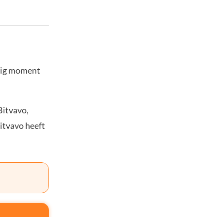
stig moment
Bitvavo,
Bitvavo heeft