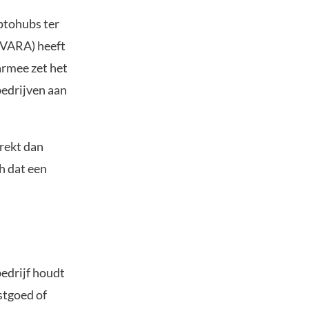
yptohubs ter
(VARA) heeft
armee zet het
bedrijven aan
rekt dan
h dat een
edrijf houdt
stgoed of