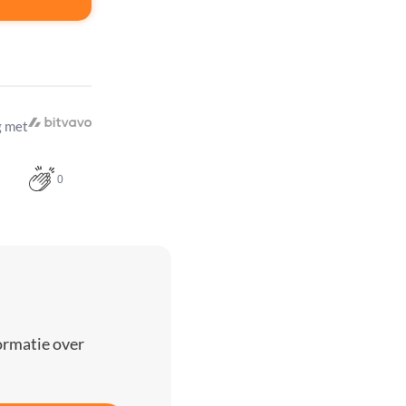
 met
0
ormatie over