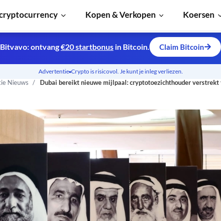
cryptocurrency
Kopen & Verkopen
Koersen
Bitvavo: ontvang
€20 startbonus
in Bitcoin.
Claim Bitcoin
Advertentie
Crypto is risicovol. Je kunt je inleg verliezen.
tie Nieuws
Dubai bereikt nieuwe mijlpaal: cryptotoezichthouder verstrekt 