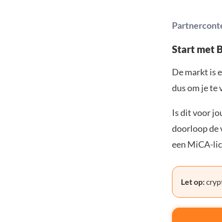
Partnercont
Start met 
De markt is e
dus om je te 
Is dit voor j
doorloop de v
een MiCA-lic
Let op:
crypt