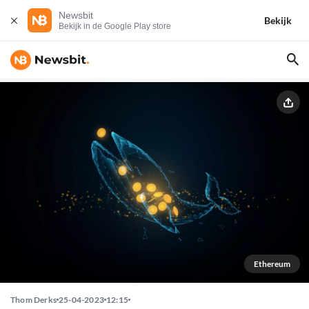
Newsbit
Bekijk
Bekijk in de Google Play store
Ethereum
Thom Derks
25-04-2023
12:15