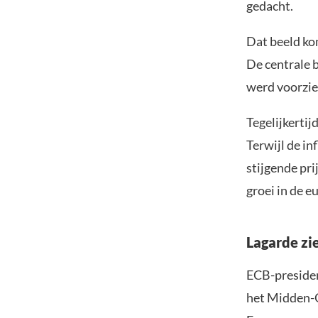
gedacht.
Dat beeld ko
De centrale 
werd voorzien
Tegelijkerti
Terwijl de in
stijgende pr
groei in de e
Lagarde zi
ECB-presiden
het Midden-O