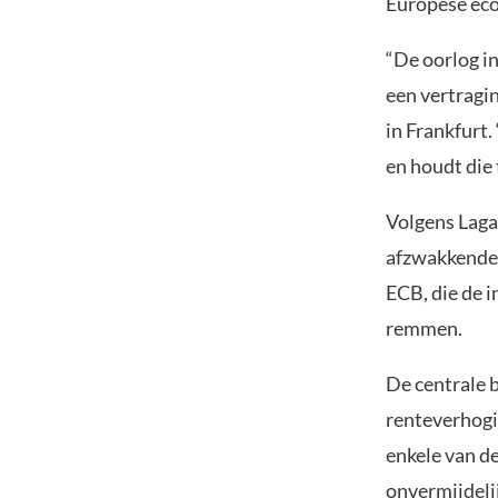
Europese ec
“De oorlog i
een vertragin
in Frankfurt.
en houdt die 
Volgens Laga
afzwakkende 
ECB, die de i
remmen.
De centrale b
renteverhogi
enkele van d
onvermijdeli