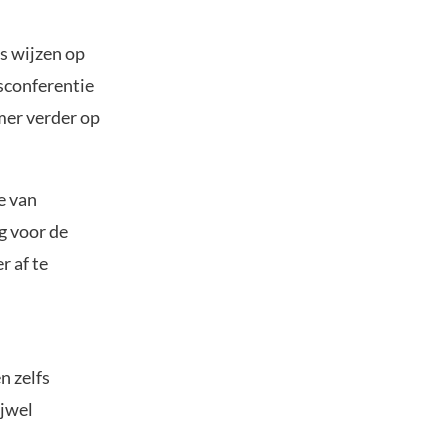
s wijzen op
rsconferentie
omer verder op
e van
g voor de
r af te
n zelfs
ijwel