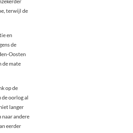
nzekerder
e, terwijl de
tie en
lgens de
idden-Oosten
en de mate
nk op de
u de oorlog al
niet langer
n naar andere
dan eerder