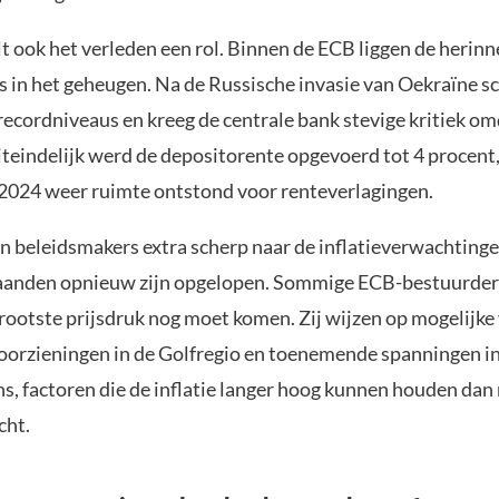
t ook het verleden een rol. Binnen de ECB liggen de herin
s in het geheugen. Na de Russische invasie van Oekraïne s
 recordniveaus en kreeg de centrale bank stevige kritiek omd
iteindelijk werd de depositorente opgevoerd tot 4 procent
2024 weer ruimte ontstond voor renteverlagingen.
en beleidsmakers extra scherp naar de inflatieverwachtinge
aanden opnieuw zijn opgelopen. Sommige ECB-bestuurder
grootste prijsdruk nog moet komen. Zij wijzen op mogelijke
oorzieningen in de Golfregio en toenemende spanningen i
s, factoren die de inflatie langer hoog kunnen houden da
cht.