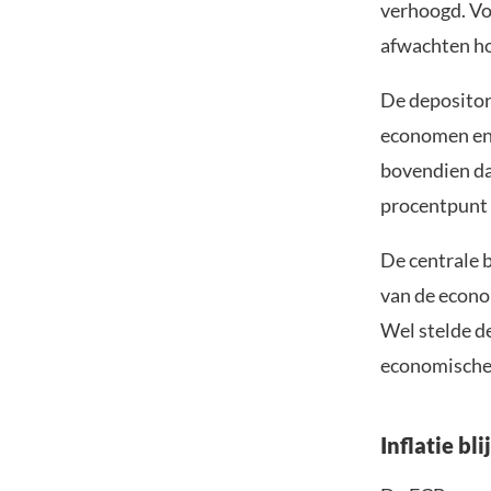
verhoogd. Vol
afwachten hoe
De depositor
economen en 
bovendien da
procentpunt 
De centrale 
van de econom
Wel stelde d
economische o
Inflatie b