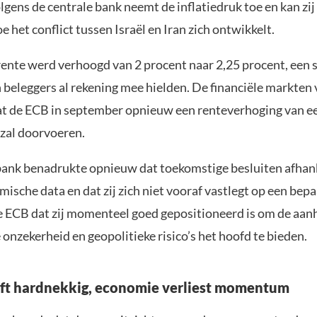
gens de centrale bank neemt de inflatiedruk toe en kan zij 
 het conflict tussen Israël en Iran zich ontwikkelt.
ente werd verhoogd van 2 procent naar 2,25 procent, een 
beleggers al rekening mee hielden. De financiële markten
t de ECB in september opnieuw een renteverhoging van e
zal doorvoeren.
bank benadrukte opnieuw dat toekomstige besluiten afhanke
ische data en dat zij zich niet vooraf vastlegt op een bep
e ECB dat zij momenteel goed gepositioneerd is om de aa
nzekerheid en geopolitieke risico’s het hoofd te bieden.
lijft hardnekkig, economie verliest momentum