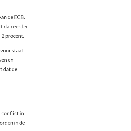
van de ECB.
lt dan eerder
 2 procent.
voor staat.
even en
t dat de
conflict in
orden in de