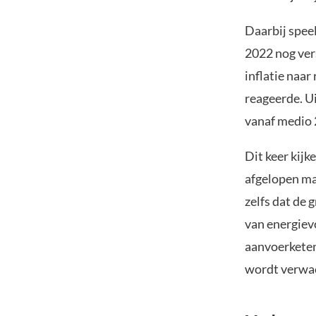
Daarbij speel
2022 nog ver
inflatie naar
reageerde. U
vanaf medio 
Dit keer kijk
afgelopen m
zelfs dat de 
van energiev
aanvoerketen
wordt verwa