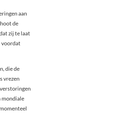
neringen aan
choot de
at zij te laat
, voordat
n, die de
s vrezen
 verstoringen
n mondiale
n momenteel