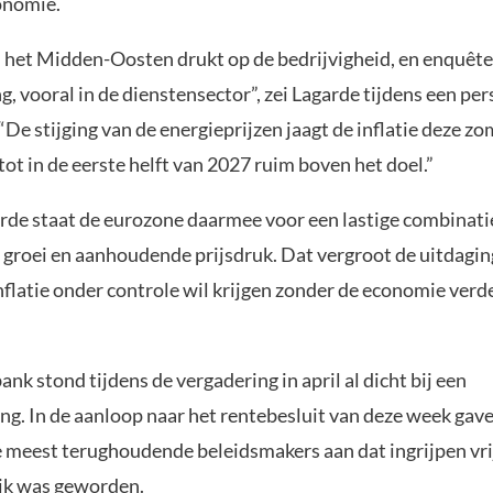
onomie.
n het Midden-Oosten drukt op de bedrijvigheid, en enquête
g, vooral in de dienstensector”, zei Lagarde tijdens een pe
 “De stijging van de energieprijzen jaagt de inflatie deze z
tot in de eerste helft van 2027 ruim boven het doel.”
rde staat de eurozone daarmee voor een lastige combinati
groei en aanhoudende prijsdruk. Dat vergroot de uitdagin
nflatie onder controle wil krijgen zonder de economie verde
ank stond tijdens de vergadering in april al dicht bij een
ng. In de aanloop naar het rentebesluit van deze week gave
e meest terughoudende beleidsmakers aan dat ingrijpen vr
jk was geworden.