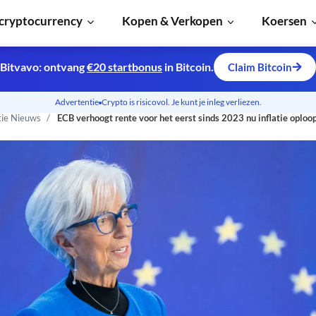
cryptocurrency
Kopen & Verkopen
Koersen
Bitvavo: ontvang
€20 startbonus
in Bitcoin.
Claim Bitcoin
Advertentie
Crypto is risicovol. Je kunt je inleg verliezen.
tie Nieuws
ECB verhoogt rente voor het eerst sinds 2023 nu inflatie oploo