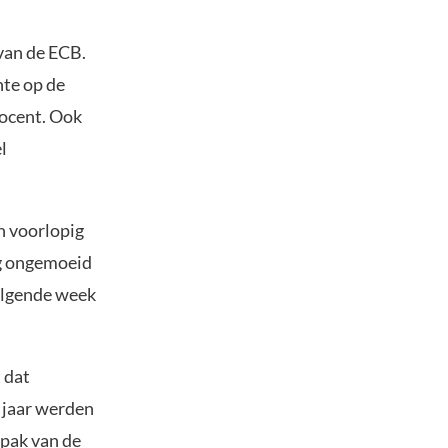
van de ECB.
nte op de
rocent. Ook
l
en voorlopig
ag ongemoeid
olgende week
 dat
 jaar werden
npak van de