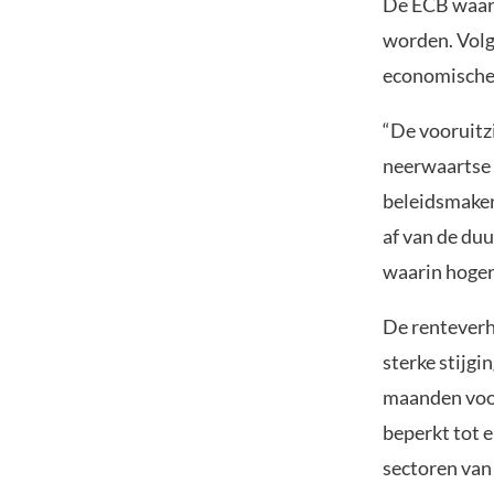
De ECB waars
worden. Volge
economische g
“De vooruitzi
neerwaartse r
beleidsmaker
af van de duu
waarin hoger
De renteverho
sterke stijgi
maanden voort
beperkt tot e
sectoren van