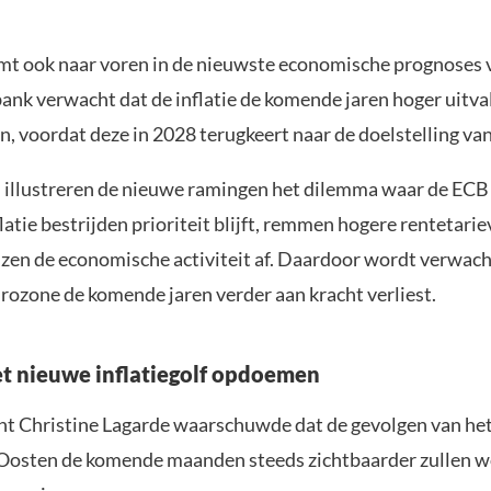
mt ook naar voren in de nieuwste economische prognoses 
bank verwacht dat de inflatie de komende jaren hoger uitva
, voordat deze in 2028 terugkeert naar de doelstelling van
jd illustreren de nieuwe ramingen het dilemma waar de ECB 
flatie bestrijden prioriteit blijft, remmen hogere rentetari
ijzen de economische activiteit af. Daardoor wordt verwach
urozone de komende jaren verder aan kracht verliest.
et nieuwe inflatiegolf opdoemen
t Christine Lagarde waarschuwde dat de gevolgen van het 
osten de komende maanden steeds zichtbaarder zullen w