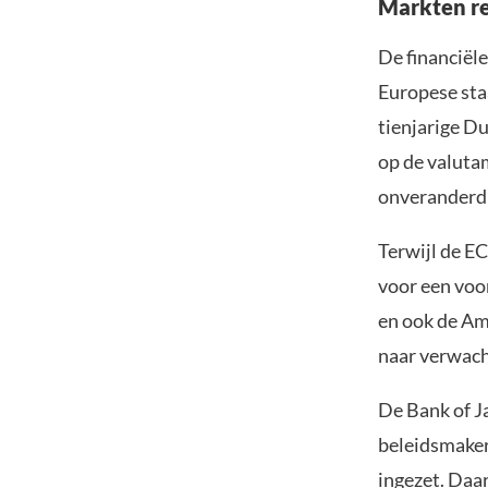
Markten re
De financiël
Europese sta
tienjarige D
op de valutam
onveranderd 
Terwijl de EC
voor een voo
en ook de Am
naar verwach
De Bank of J
beleidsmaker
ingezet. Daa