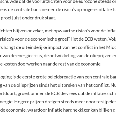
chuwde dat de vooruitzichten voor de eurozone steeds o
ns de centrale bank nemen de risico’s op hogere inflatie to
roei juist onder druk staat.
chten blijven onzeker, met opwaartse risico’s voor de infla
isico’s voor de economische groei”, liet de ECB weten. Vo
s hangt de uiteindelijke impact van het conflict in het M
r van de energiecrisis, de ontwikkeling van de olieprijzen 
e kosten doorwerken naar de rest van de economie.
ging is de eerste grote beleidsreactie van een centrale ba
ng van de olieprijzen sinds het uitbreken van het conflict. N
duurt, groeit binnen de ECB de vrees dat de inflatie zich 
nergie. Hogere prijzen dreigen steeds meer door te sijpele
 de economie, waardoor inflatie hardnekkiger kan blijken 