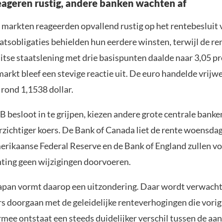
ageren rustig, andere banken wachten af
e markten reageerden opvallend rustig op het rentebesluit 
atsobligaties behielden hun eerdere winsten, terwijl de re
uitse staatslening met drie basispunten daalde naar 3,05 p
arkt bleef een stevige reactie uit. De euro handelde vrijwe
rond 1,1538 dollar.
B besloot in te grijpen, kiezen andere grote centrale bank
rzichtiger koers. De Bank of Canada liet de rente woensd
erikaanse Federal Reserve en de Bank of England zullen v
ting geen wijzigingen doorvoeren.
apan vormt daarop een uitzondering. Daar wordt verwacht
s doorgaan met de geleidelijke renteverhogingen die vorig
rmee ontstaat een steeds duidelijker verschil tussen de aa