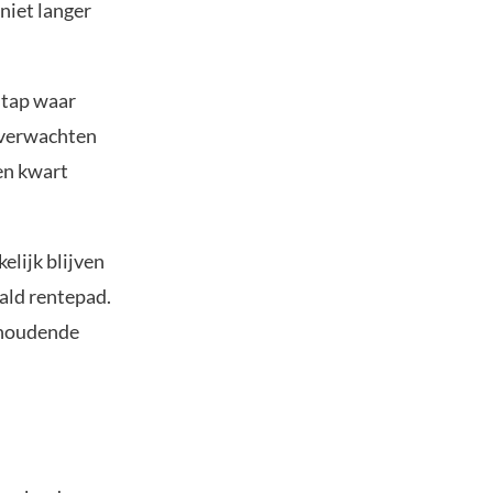
niet langer
stap waar
 verwachten
en kwart
lijk blijven
aald rentepad.
nhoudende