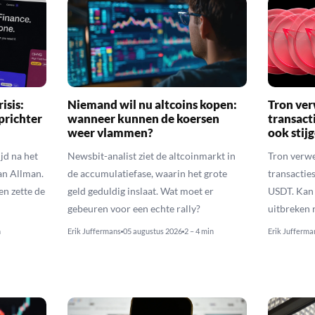
isis:
Niemand wil nu altcoins kopen:
Tron ver
prichter
wanneer kunnen de koersen
transact
weer vlammen?
ook stij
jd na het
Newsbit-analist ziet de altcoinmarkt in
Tron verwe
an Allman.
de accumulatiefase, waarin het grote
transacties
en zette de
geld geduldig inslaat. Wat moet er
USDT. Kan 
gebeuren voor een echte rally?
uitbreken 
n
Erik Juffermans
05 augustus 2026
2 – 4 min
Erik Jufferma