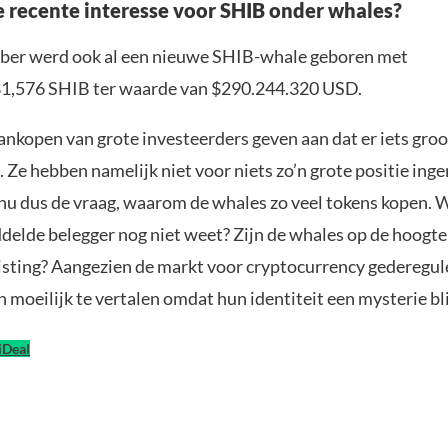
recente interesse voor SHIB onder whales?
ber werd ook al een nieuwe SHIB-whale geboren met
81,576 SHIB ter waarde van $290.244.320 USD.
nkopen van grote investeerders geven aan dat er iets groot
t. Ze hebben namelijk niet voor niets zo’n grote positie in
nu dus de vraag, waarom de whales zo veel tokens kopen. W
delde belegger nog niet weet? Zijn de whales op de hoogte
isting? Aangezien de markt voor cryptocurrency gederegulee
moeilijk te vertalen omdat hun identiteit een mysterie bli
iDeal