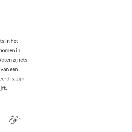
s in het
genomen in
eten zij iets
 van een
rd is, zijn
jft.
0