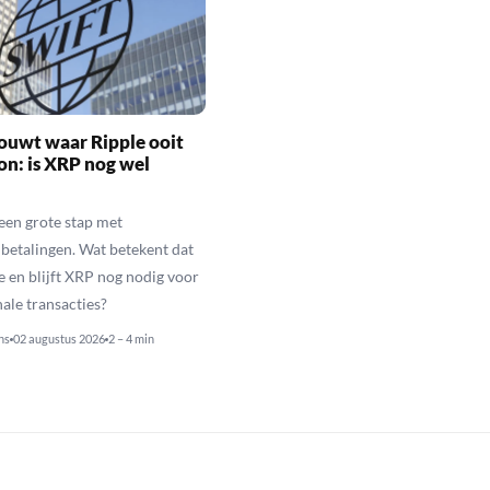
ouwt waar Ripple ooit
n: is XRP nog wel
een grote stap met
betalingen. Wat betekent dat
e en blijft XRP nog nodig voor
nale transacties?
ns
02 augustus 2026
2 – 4 min