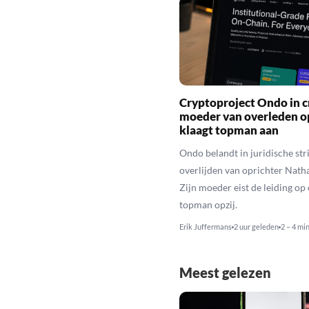
Cryptoproject Ondo in cr
moeder van overleden o
klaagt topman aan
Ondo belandt in juridische stri
overlijden van oprichter Nath
Zijn moeder eist de leiding op 
topman opzij.
Erik Juffermans
2 uur geleden
2 – 4 mi
Meest gelezen