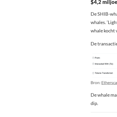
$4,2 miljo
De SHIB-whale
whales. ‘Ligh
whale kocht 
De transactie
Bron:
Ethersc
De whale maak
dip.