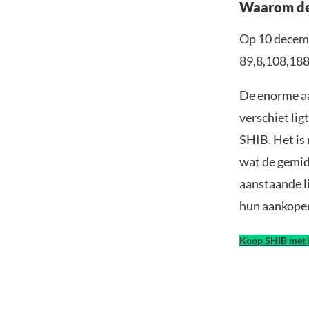
Waarom de 
Op 10 decem
89,8,108,18
De enorme aa
verschiet lig
SHIB. Het is 
wat de gemid
aanstaande l
hun aankopen 
Koop SHIB met 