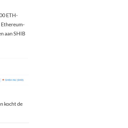
1000 ETH-
De Ethereum-
oen aan SHIB
en kocht de