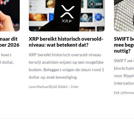
naar dit
XRP bereikt historisch oversold-
SWIFT b
ber 2026
niveau: wat betekent dat?
mee bego
nuttig?
 koers
XRP bereikt historisch oversold-niveau
SWIFT zet 
 dollar,
terwijl analisten wijzen op een mogelijke
blockchain
bodem. Beleggers volgen de steun rond 1
voor Rippl
dollar op zoek bevestiging.
internatio
Leon Markus
30 juli 2026
1 – 3 min
Erik Jufferma