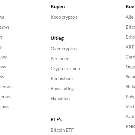
Kopen
Koe
uws
Koop crypto’s
Alle
ieuws
Bitc
ws
Eth
Uitleg
s
XRP
Over crypto’s
euws
Car
Personen
uws
Dog
Crypto termen
uws
Sola
Kennisbank
nieuws
Shib
Basis uitleg
nieuws
Poly
Handelen
ieuws
Vech
Aval
ETF’s
s
BN
Bitcoin ETF