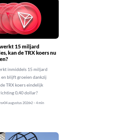
werkt 15 miljard
ies, kan de TRX koers nu
gen?
rkt inmiddels 15 miljard
 en blijft groeien dankzij
de TRX koers eindelijk
richting 0,40 dollar?
ns
04 augustus 2026
2 – 4 min