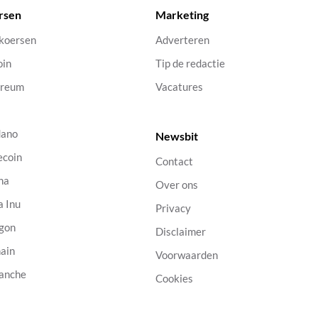
rsen
Marketing
 koersen
Adverteren
oin
Tip de redactie
ereum
Vacatures
dano
Newsbit
ecoin
Contact
na
Over ons
a Inu
Privacy
gon
Disclaimer
ain
Voorwaarden
anche
Cookies
B