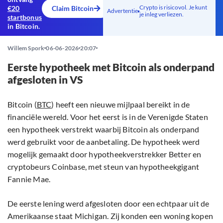
Crypto is risicovol. Je kunt
€20
Claim Bitcoin
Advertentie
je inleg verliezen.
startbonus
in Bitcoin.
Willem Spork
06-06-2026
20:07
Eerste hypotheek met Bitcoin als onderpand
afgesloten in VS
Bitcoin (
BTC
) heeft een nieuwe mijlpaal bereikt in de
financiële wereld. Voor het eerst is in de Verenigde Staten
een hypotheek verstrekt waarbij Bitcoin als onderpand
werd gebruikt voor de aanbetaling. De hypotheek werd
mogelijk gemaakt door hypotheekverstrekker Better en
cryptobeurs Coinbase, met steun van hypotheekgigant
Fannie Mae.
De eerste lening werd afgesloten door een echtpaar uit de
Amerikaanse staat Michigan. Zij konden een woning kopen