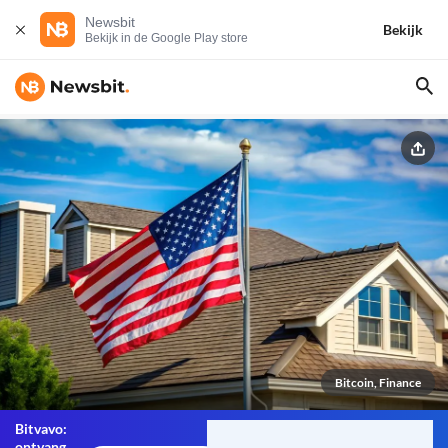
Newsbit
Bekijk
Bekijk in de Google Play store
Bitcoin, Finance
Bitvavo:
ontvang