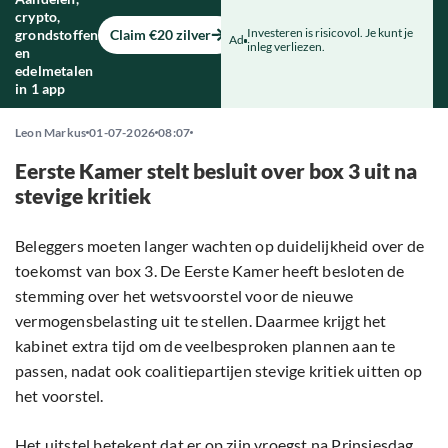
crypto,
Investeren is risicovol. Je kunt je
grondstoffen
Claim €20 zilver
Ad
inleg verliezen.
en
edelmetalen
in 1 app
Leon Markus
01-07-2026
08:07
Eerste Kamer stelt besluit over box 3 uit na
stevige kritiek
Beleggers moeten langer wachten op duidelijkheid over de
toekomst van box 3. De Eerste Kamer heeft besloten de
stemming over het wetsvoorstel voor de nieuwe
vermogensbelasting uit te stellen. Daarmee krijgt het
kabinet extra tijd om de veelbesproken plannen aan te
passen, nadat ook coalitiepartijen stevige kritiek uitten op
het voorstel.
Het uitstel betekent dat er op zijn vroegst na Prinsjesdag