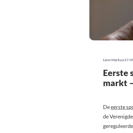
Leon Markus
17-0
Eerste 
markt –
De
eerste sp
de Verenigde
gereguleerde