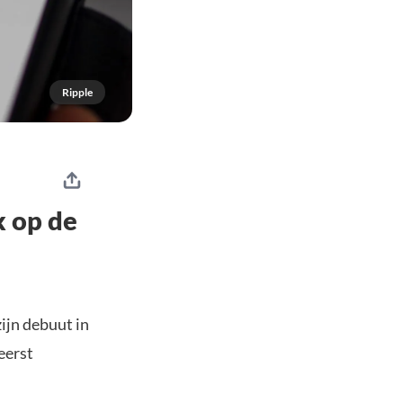
Ripple
k op de
ijn debuut in
eerst