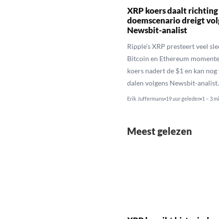
XRP koers daalt richting
doemscenario dreigt vol
Newsbit-analist
Ripple’s XRP presteert veel sl
Bitcoin en Ethereum momente
koers nadert de $1 en kan nog
dalen volgens Newsbit-analist.
Erik Juffermans
19 uur geleden
1 – 3 m
Meest gelezen