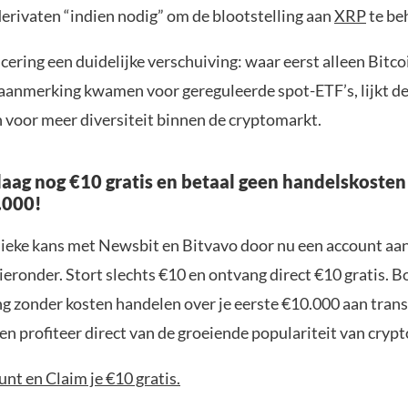
derivaten “indien nodig” om de blootstelling aan
XRP
te be
ncering een duidelijke verschuiving: waar eerst alleen Bitco
aanmerking kwamen voor gereguleerde spot-ETF’s, lijkt de
n voor meer diversiteit binnen de cryptomarkt.
aag nog €10 gratis en betaal geen handelskosten
.000!
nieke kans met Newsbit en Bitvavo door nu een account aa
ieronder. Stort slechts €10 en ontvang direct €10 gratis. 
ng zonder kosten handelen over je eerste €10.000 aan trans
n profiteer direct van de groeiende populariteit van crypt
nt en Claim je €10 gratis.