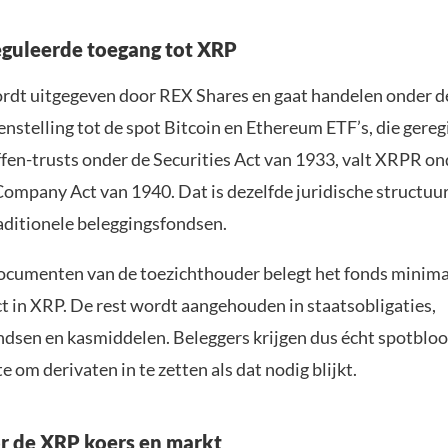
guleerde toegang tot XRP
rdt uitgegeven door REX Shares en gaat handelen onder de
nstelling tot de spot Bitcoin en Ethereum ETF’s, die geregi
ffen-trusts onder de Securities Act van 1933, valt XRPR on
ompany Act van 1940. Dat is dezelfde juridische structuur
raditionele beleggingsfondsen.
ocumenten van de toezichthouder belegt het fonds minima
ct in XRP. De rest wordt aangehouden in staatsobligaties,
dsen en kasmiddelen. Beleggers krijgen dus écht spotbloots
te om derivaten in te zetten als dat nodig blijkt.
r de XRP koers en markt