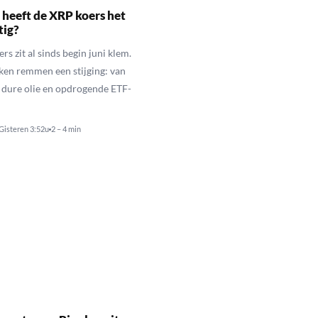
heeft de XRP koers het
tig?
s zit al sinds begin juni klem.
ken remmen een stijging: van
t dure olie en opdrogende ETF-
Gisteren 3:52u
2 – 4 min