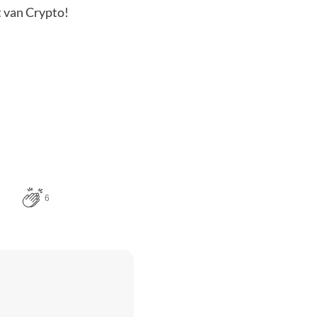
t van Crypto!
6