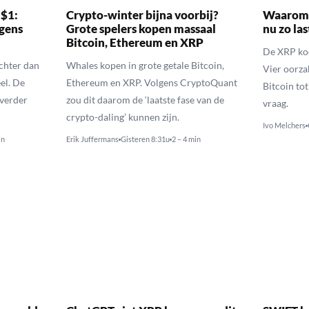
 $1:
Crypto-winter bijna voorbij?
Waarom 
gens
Grote spelers kopen massaal
nu zo las
Bitcoin, Ethereum en XRP
De XRP koer
echter dan
Whales kopen in grote getale Bitcoin,
Vier oorza
el. De
Ethereum en XRP. Volgens CryptoQuant
Bitcoin to
 verder
zou dit daarom de ‘laatste fase van de
vraag.
crypto-daling’ kunnen zijn.
Ivo Melchers
in
Erik Juffermans
Gisteren 8:31u
2 – 4 min