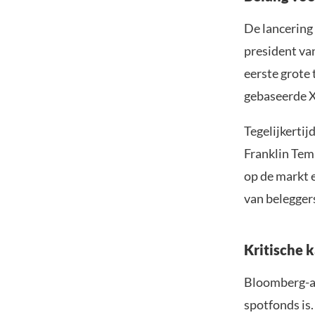
De lancering 
president va
eerste grote 
gebaseerde X
Tegelijkertij
Franklin Tem
op de markt 
van belegger
Kritische 
Bloomberg-an
spotfonds is