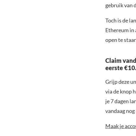
gebruik van 
Toch is de la
Ethereum in 
open te staa
Claim vand
eerste €10
Grijp deze u
via de knop h
je 7 dagen la
vandaag nog e
Maak je accou