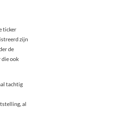
 ticker
streerd zijn
der de
 die ook
al tachtig
telling, al