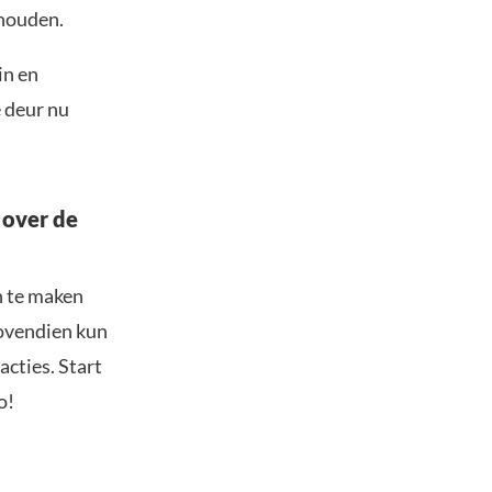
houden.
in en
 deur nu
 over de
n te maken
Bovendien kun
acties. Start
o!