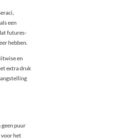
eraci,
als een
dat futures-
heer hebben.
Bitwise en
et extra druk
angstelling
 geen puur
 voor het