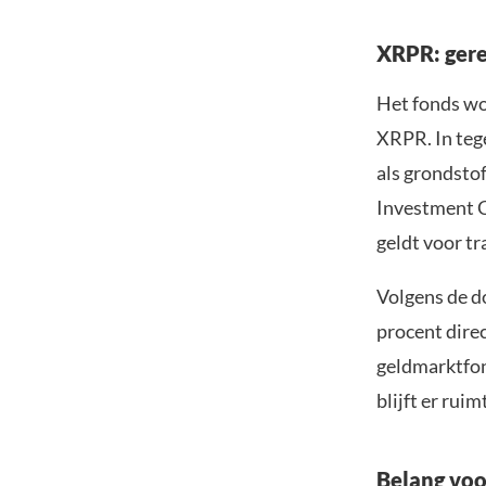
XRPR: gere
Het fonds wo
XRPR. In tege
als grondsto
Investment C
geldt voor t
Volgens de d
procent dire
geldmarktfon
blijft er ruim
Belang voo