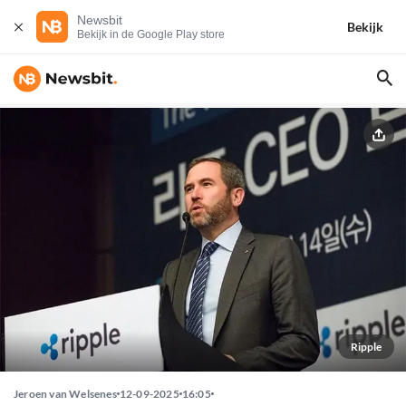
Newsbit
Bekijk
Bekijk in de Google Play store
Ripple
Jeroen van Welsenes
12-09-2025
16:05