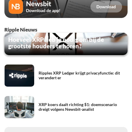
Ripple Nieuws
Hoeveel XRP heb je nodig om bij de
grootste houders te horen?
Ripples XRP Ledger krijgt privacyfunctie: dit
verandert er
XRP koers daalt richting $1: doemscenario
dreigt volgens Newsbit-analist