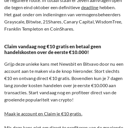
de reguliere route. In totaal staan er zeven aanvragen open
die tegen eind oktober een definitieve
deadline
hebben.
Het gaat onder om indieningen van vermogensbeheerders
Grayscale, Bitwise, 21Shares, Canary Capital, WisdomTree,
Franklin Templeton en CoinShares.
Claim vandaag nog €10 gratis en betaal geen
handelskosten over de eerste €10.000!
Grijp deze unieke kans met Newsbit en Bitvavo door nu een
account aan te maken via de knop hieronder. Stort slechts
€10 en ontvang direct €10 gratis. Bovendien kun je 7 dagen
lang zonder kosten handelen over je eerste €10.000 aan
transacties. Start vandaag nog en profiteer direct van de
groeiende populariteit van crypto!
Maak je account en Claim je €10 gratis.
Mis deze kans niet om direct te profiteren van de groeiende