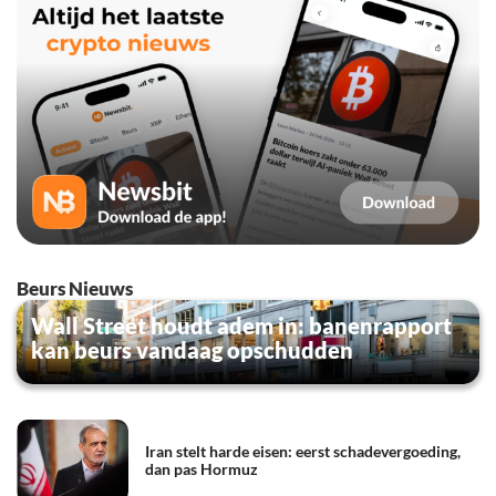
Beurs Nieuws
Wall Street houdt adem in: banenrapport
kan beurs vandaag opschudden
Iran stelt harde eisen: eerst schadevergoeding,
dan pas Hormuz