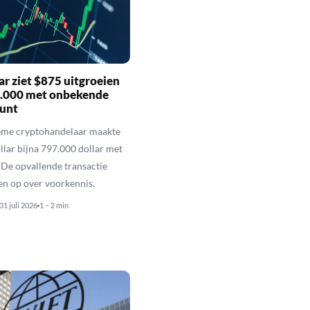
r ziet $875 uitgroeien
7.000 met onbekende
unt
eme cryptohandelaar maakte
llar bijna 797.000 dollar met
De opvallende transactie
en op over voorkennis.
31 juli 2026
1 – 2 min