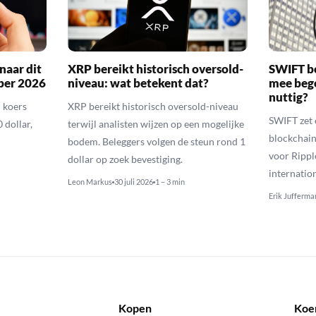
naar dit
XRP bereikt historisch oversold-
SWIFT b
ber 2026
niveau: wat betekent dat?
mee bego
nuttig?
 koers
XRP bereikt historisch oversold-niveau
SWIFT zet 
 dollar,
terwijl analisten wijzen op een mogelijke
blockchain
bodem. Beleggers volgen de steun rond 1
voor Rippl
dollar op zoek bevestiging.
internatio
Leon Markus
30 juli 2026
1 – 3 min
Erik Jufferma
Kopen
Koe