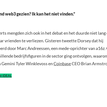
d web3 gezien? Ik kan het niet vinden.”
erts mengden zich ook in het debat en het duurde niet lang
r vrienden te verliezen. Gisteren tweette Dorsey dat hij
erd door Marc Andreessen, een mede-oprichter van a16z. O
hillende bedrijfsfiguren in de sector ging ontvolgen, waar
n Gemini Tyler Winklevoss en
Coinbase
CEO Brian Armstro
t iDEAL