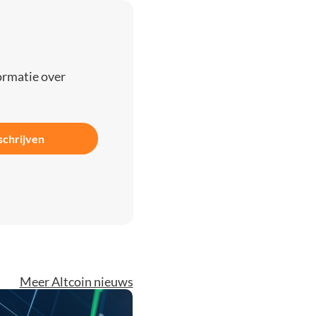
ormatie over
schrijven
Meer Altcoin nieuws