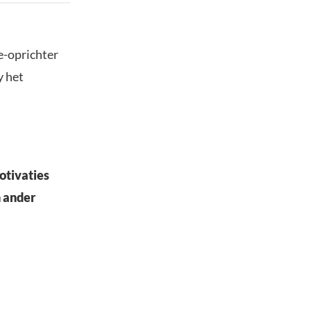
e-oprichter
y het
motivaties
n ander