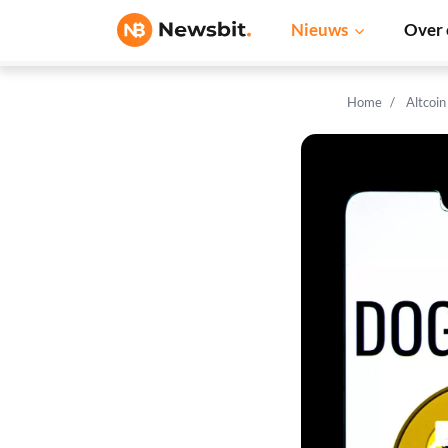
Nieuws
Over 
Home
Altcoi