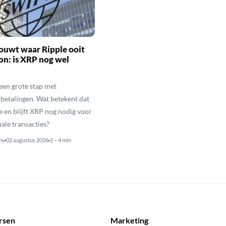
ouwt waar Ripple ooit
n: is XRP nog wel
een grote stap met
betalingen. Wat betekent dat
e en blijft XRP nog nodig voor
nale transacties?
ns
02 augustus 2026
2 – 4 min
rsen
Marketing