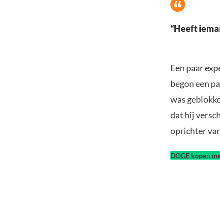
“Heeft ieman
Een paar exp
begon een paa
was geblokke
dat hij versc
oprichter va
DOGE kopen me