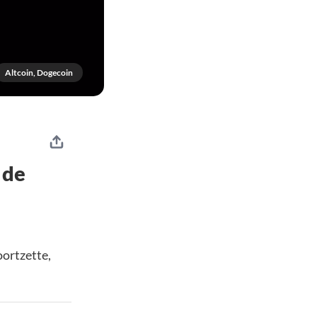
Altcoin, Dogecoin
 de
oortzette,