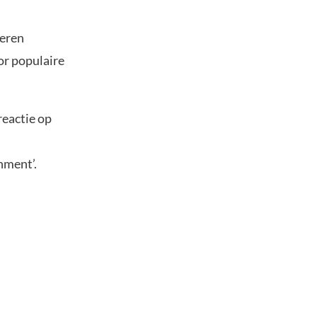
seren
or populaire
reactie op
shment’.