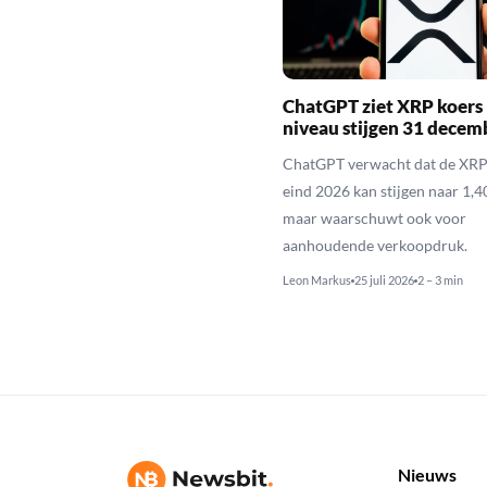
ChatGPT ziet XRP koers 
niveau stijgen 31 decem
ChatGPT verwacht dat de XRP
eind 2026 kan stijgen naar 1,40
maar waarschuwt ook voor
aanhoudende verkoopdruk.
Leon Markus
25 juli 2026
2 – 3 min
Nieuws