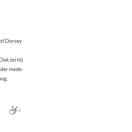
 of Dorsey
ok zei hij
onder mede-
ng.
0