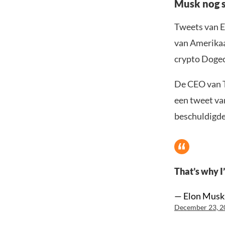
Musk nog s
Tweets van E
van Amerikaa
crypto Dogec
De CEO van Te
een tweet va
beschuldigde 
That’s why I
— Elon Musk
December 23, 2