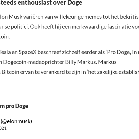
teeds enthousiast over Doge
lon Musk variëren van willekeurige memes tot het bekriti
nse politici. Ook heeft hij een merkwaardige fascinatie vo
oin.
sla en SpaceX beschreef zichzelf eerder als ‘Pro Doge’, in 
n Dogecoin-medeoprichter Billy Markus. Markus
Bitcoin ervan te verankerd te zijn in ‘het zakelijke establi
’m pro Doge
 (@elonmusk)
021