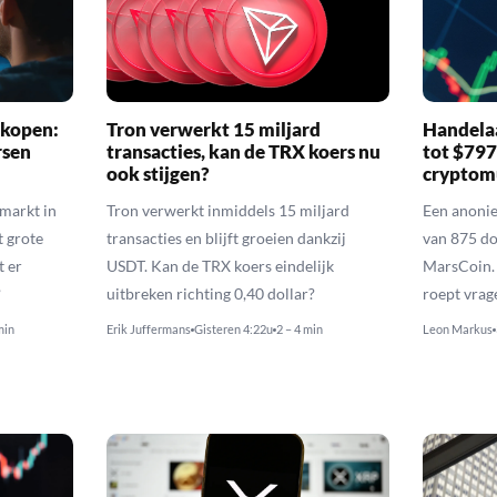
 kopen:
Tron verwerkt 15 miljard
Handelaa
rsen
transacties, kan de TRX koers nu
tot $79
ook stijgen?
cryptom
nmarkt in
Tron verwerkt inmiddels 15 miljard
Een anoni
t grote
transacties en blijft groeien dankzij
van 875 do
t er
USDT. Kan de TRX koers eindelijk
MarsCoin. 
?
uitbreken richting 0,40 dollar?
roept vrag
min
Erik Juffermans
Gisteren 4:22u
2 – 4 min
Leon Markus