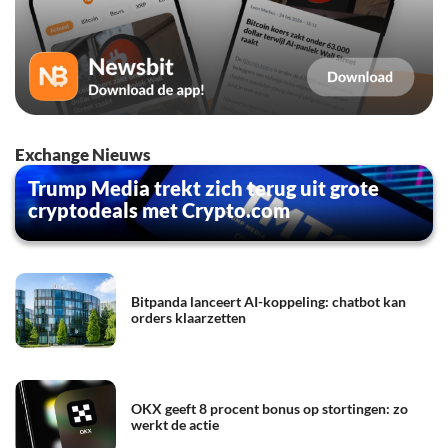
Exchange Nieuws
Trump Media trekt zich terug uit grote
cryptodeals met Crypto.com
Bitpanda lanceert AI-koppeling: chatbot kan
orders klaarzetten
OKX geeft 8 procent bonus op stortingen: zo
werkt de actie