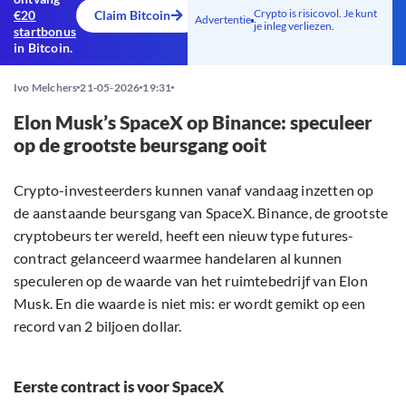
Crypto is risicovol. Je kunt
€20
Claim Bitcoin
Advertentie
je inleg verliezen.
startbonus
in Bitcoin.
Ivo Melchers
21-05-2026
19:31
Elon Musk’s SpaceX op Binance: speculeer
op de grootste beursgang ooit
Crypto-investeerders kunnen vanaf vandaag inzetten op
de aanstaande beursgang van SpaceX. Binance, de grootste
cryptobeurs ter wereld, heeft een nieuw type futures-
contract gelanceerd waarmee handelaren al kunnen
speculeren op de waarde van het ruimtebedrijf van Elon
Musk. En die waarde is niet mis: er wordt gemikt op een
record van 2 biljoen dollar.
Eerste contract is voor SpaceX