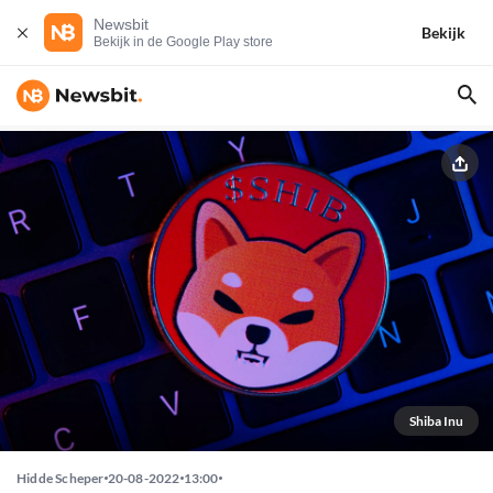
Newsbit
Bekijk
Bekijk in de Google Play store
Shiba Inu
Hidde Scheper
20-08-2022
13:00