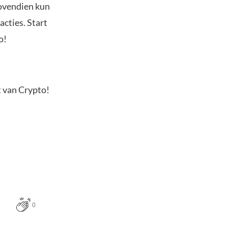
Bovendien kun
acties. Start
o!
t van Crypto!
0