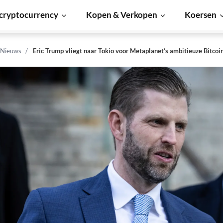
cryptocurrency
Kopen & Verkopen
Koersen
 Nieuws
Eric Trump vliegt naar Tokio voor Metaplanet’s ambitieuze Bitcoi