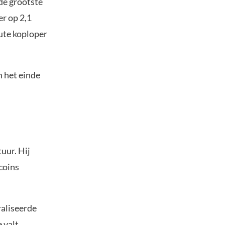
de grootste
r op 2,1
lute koploper
 het einde
uur. Hij
tcoins
raliseerde
 valt.