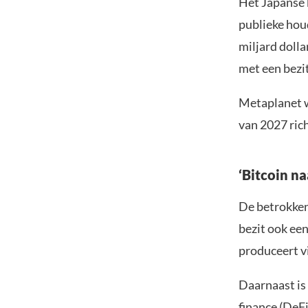
Het Japanse 
publieke hou
miljard dolla
met een bezit
Metaplanet w
van 2027 ric
‘Bitcoin na
De betrokkenh
bezit ook een
produceert v
Daarnaast is
finance (DeFi