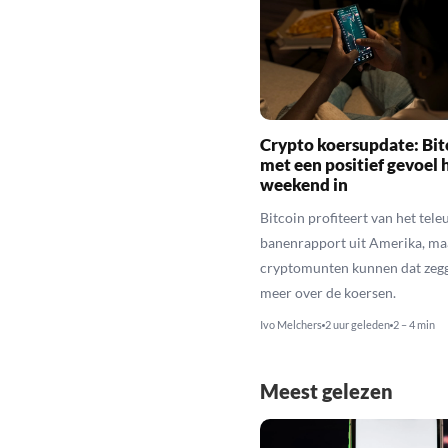
Crypto koersupdate: Bit
met een positief gevoel 
weekend in
Bitcoin profiteert van het tele
banenrapport uit Amerika, maa
cryptomunten kunnen dat zegg
meer over de koersen.
Ivo Melchers
2 uur geleden
2 – 4 min
Meest gelezen