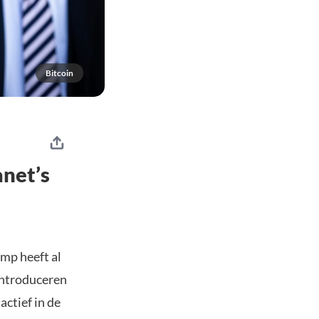
Bitcoin
anet’s
mp heeft al
introduceren
actief in de