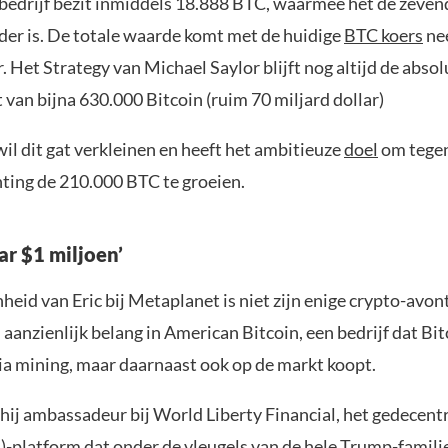
bedrijf bezit inmiddels 18.888 BTC, waarmee het de zeven
der is. De totale waarde komt met de huidige
BTC koers
nee
r. Het Strategy van Michael Saylor blijft nog altijd de abso
 van bijna 630.000 Bitcoin (ruim 70 miljard dollar)
il dit gat verkleinen en heeft het ambitieuze
doel
om tegen
hting de 210.000 BTC te groeien.
ar $1 miljoen’
eid van Eric bij Metaplanet is niet zijn enige crypto-avont
 aanzienlijk belang in American Bitcoin, een bedrijf dat Bi
ia mining, maar daarnaast ook op de markt koopt.
 hij ambassadeur bij World Liberty Financial, het gedecent
)-platform dat onder de vleugels van de hele Trump-familie