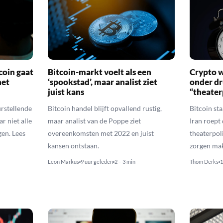
coin gaat
Bitcoin-markt voelt als een
Crypto w
het
‘spookstad’, maar analist ziet
onder d
juist kans
“theater
urstellende
Bitcoin handel blijft opvallend rustig,
Bitcoin st
r niet alle
maar analist van de Poppe ziet
Iran roept
en. Lees
overeenkomsten met 2022 en juist
theaterpol
kansen ontstaan.
zorgen ma
Leon Markus
9 uur geleden
2 – 3 min
Thom Derks
1