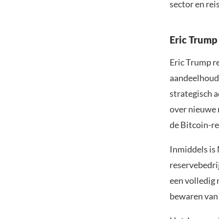
sector en rei
Eric Trump
Eric Trump r
aandeelhoude
strategisch 
over nieuwe 
de Bitcoin-re
Inmiddels is 
reservebedrij
een volledig 
bewaren van 