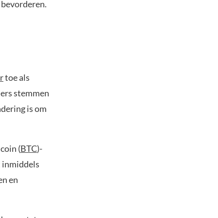
e bevorderen.
r
toe als
uders stemmen
adering is om
coin (
BTC
)-
t inmiddels
en en