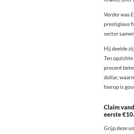
Verder was E
prestigieus 
sector samenk
Hij deelde zi
Ten opzichte 
procent bete
dollar, waarm
hierop is gou
Claim vand
eerste €10
Grijp deze u