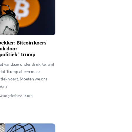
ekker: Bitcoin koers
ruk door
politiek” Trump
aat vandaag onder druk, terwijl
 dat Trump alleen maar
itiek voert. Moeten we ons
ken?
3 uur geleden
2 – 4 min