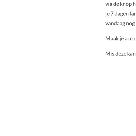
via de knop h
je 7 dagen la
vandaag nog e
Maak je accou
Mis deze kans