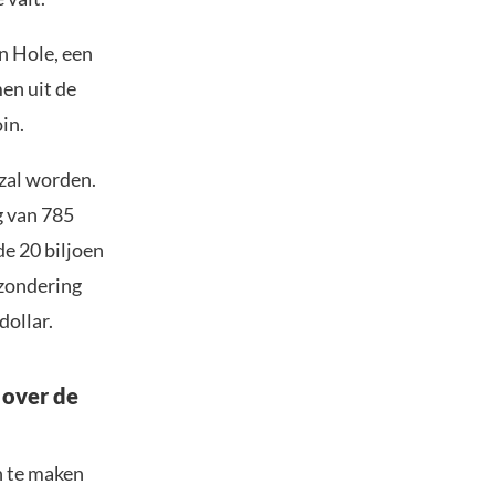
n Hole, een
en uit de
in.
 zal worden.
g van 785
e 20 biljoen
tzondering
dollar.
 over de
n te maken