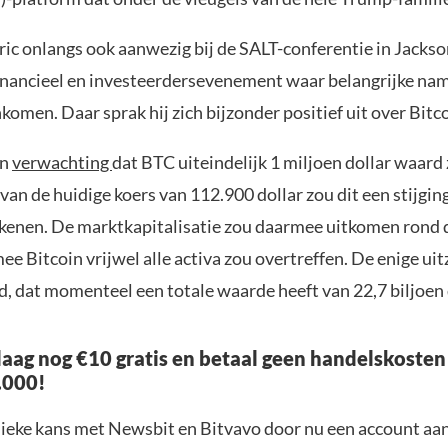
ric onlangs ook aanwezig bij de SALT-conferentie in Jackso
financieel en investeerders­evenement waar belangrijke nam
omen. Daar sprak hij zich bijzonder positief uit over Bitco
jn
verwachting
dat BTC uiteindelijk 1 miljoen dollar waard
van de huidige koers van 112.900 dollar zou dit een stijgin
kenen. De marktkapitalisatie zou daarmee uitkomen rond d
ee Bitcoin vrijwel alle activa zou overtreffen. De enige ui
d, dat momenteel een totale waarde heeft van 22,7 biljoen 
aag nog €10 gratis en betaal geen handelskosten
.000!
nieke kans met Newsbit en Bitvavo door nu een account aa