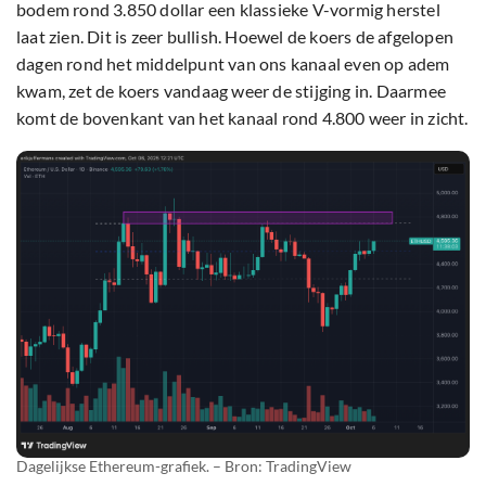
bodem rond 3.850 dollar een klassieke V-vormig herstel
laat zien. Dit is zeer bullish. Hoewel de koers de afgelopen
dagen rond het middelpunt van ons kanaal even op adem
kwam, zet de koers vandaag weer de stijging in. Daarmee
komt de bovenkant van het kanaal rond 4.800 weer in zicht.
Dagelijkse Ethereum-grafiek. – Bron: TradingView