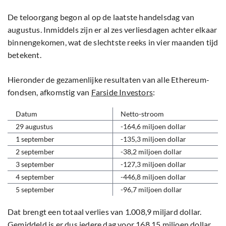
De teloorgang begon al op de laatste handelsdag van
augustus. Inmiddels zijn er al zes verliesdagen achter elkaar
binnengekomen, wat de slechtste reeks in vier maanden tijd
betekent.
Hieronder de gezamenlijke resultaten van alle Ethereum-
fondsen, afkomstig van
Farside Investors
:
Datum
Netto-stroom
29 augustus
-164,6 miljoen dollar
1 september
-135,3 miljoen dollar
2 september
-38,2 miljoen dollar
3 september
-127,3 miljoen dollar
4 september
-446,8 miljoen dollar
5 september
-96,7 miljoen dollar
Dat brengt een totaal verlies van 1.008,9 miljard dollar.
Gemiddeld is er dus iedere dag voor 168,15 miljoen dollar