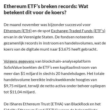
Ethereum ETF’s breken records: Wat
betekent dit voor de koers?
De maand november was bijzonder succesvol voor
Ethereum (ETH)
en de spot
Exchange-Traded Funds (ETF’s)
ervan in de Verenigde Staten. De fondsen noteerden
gezamenlijk records in instroom en handelsvolumes, wat de
koers van de digitale munt naar $3.675 heeft gebracht.
Volgens gegevens
van blockchain-analyseplatform
SoSoValue boekten de ETF’s een kapitaalinstroom van
meer dan $1 miljard in slechts 20 handelsdagen. Het totale
handelsvolume bereikte indrukwekkende hoogtes van
$9,75 miljard, terwijl de netto activa onder beheer opliepen
tot $11,04 miljard.
De iShares Ethereum Trust (ETHA) van BlackRock en het
Fidelity Ethereum Fund (FETH) waren de belangrijkste