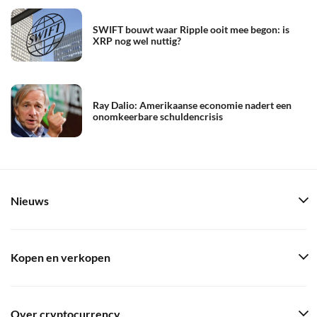
SWIFT bouwt waar Ripple ooit mee begon: is
XRP nog wel nuttig?
Ray Dalio: Amerikaanse economie nadert een
onomkeerbare schuldencrisis
Nieuws
Kopen en verkopen
Over cryptocurrency