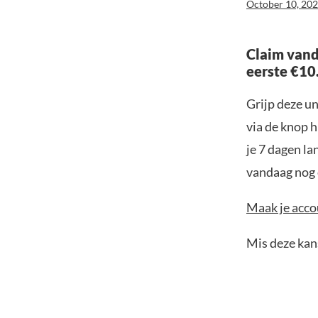
October 10, 20
Claim vand
eerste €10
Grijp deze u
via de knop h
je 7 dagen la
vandaag nog e
Maak je accou
Mis deze kans