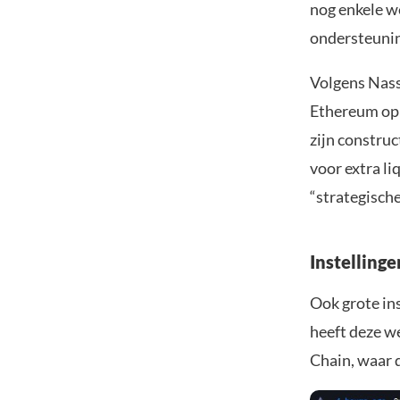
nog enkele w
ondersteunin
Volgens Nass
Ethereum opn
zijn constru
voor extra li
“strategisch
Instellinge
Ook grote ins
heeft deze w
Chain, waar 