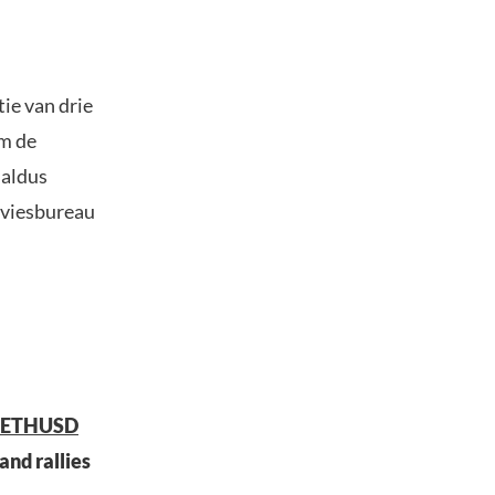
ie van drie
um de
 aldus
dviesbureau
$ETHUSD
and rallies