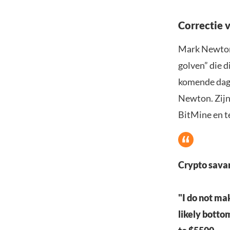
Correctie 
Mark Newton,
golven” die d
komende dage
Newton. Zijn
BitMine en t
Crypto sava
"I do not ma
likely botto