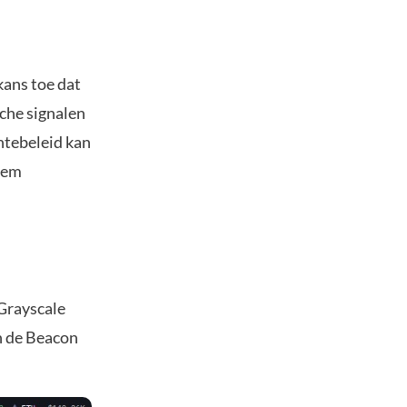
kans toe dat
che signalen
ntebeleid kan
 hem
 Grayscale
 de Beacon