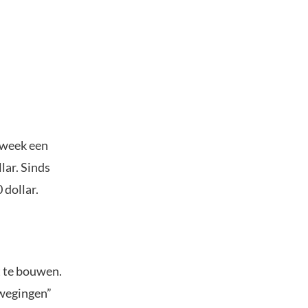
 week een
lar. Sinds
 dollar.
t te bouwen.
ewegingen”