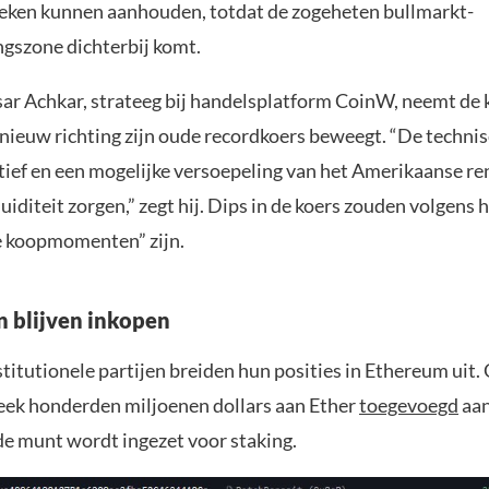
eken kunnen aanhouden, totdat de zogeheten bullmarkt-
gszone dichterbij komt.
ar Achkar, strateeg bij handelsplatform CoinW, neemt de 
ieuw richting zijn oude recordkoers beweegt. “De technis
ctief en een mogelijke versoepeling van het Amerikaanse re
quiditeit zorgen,” zegt hij. Dips in de koers zouden volgens
e koopmomenten” zijn.
n blijven inkopen
titutionele partijen breiden hun posities in Ethereum uit.
eek honderden miljoenen dollars aan Ether
toegevoegd
aan
de munt wordt ingezet voor staking.