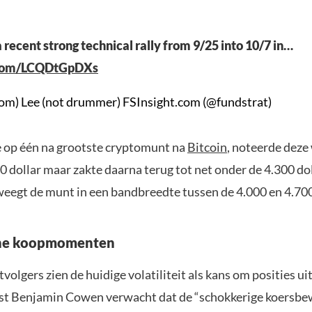
a recent strong technical rally from 9/25 into 10/7 in…
r.com/LCQDtGpDXs
m) Lee (not drummer) FSInsight.com (@fundstrat)
 op één na grootste cryptomunt na
Bitcoin
, noteerde deze
0 dollar maar zakte daarna terug tot net onder de 4.300 dol
eegt de munt in een bandbreedte tussen de 4.000 en 4.700
che koopmomenten
olgers zien de huidige volatiliteit als kans om posities ui
st Benjamin Cowen verwacht dat de “schokkerige koersb