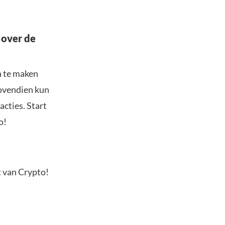
 over de
n te maken
Bovendien kun
acties. Start
o!
t van Crypto!