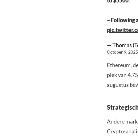
to $5500.
– Following 
pic.twitte
— Thomas (To
October 9, 2025
Ethereum, de
piek van 4.75
augustus bew
Strategis
Andere marktv
Crypto-anali