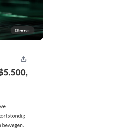
Ethereum
$5.500,
uwe
kortstondig
an bewegen.