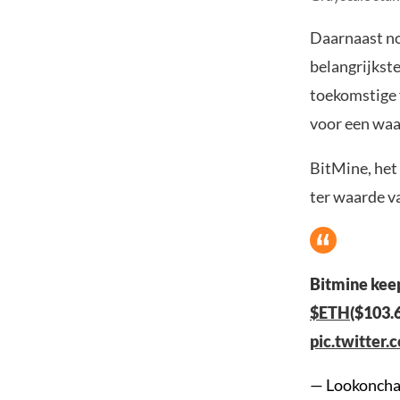
Daarnaast n
belangrijkst
toekomstige 
voor een waar
BitMine, het
ter waarde va
Bitmine kee
$ETH
($103.
pic.twitte
— Lookoncha