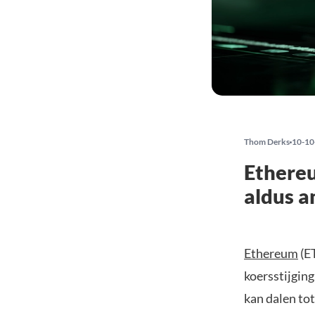
Thom Derks
10-10
Ethereu
aldus a
Ethereum
(E
koersstijgin
kan dalen tot