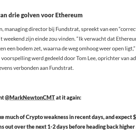
van drie golven voor Ethereum
 managing director bij Fundstrat, spreekt van een “correct
it weekend zijn einde zou vinden. “Ik verwacht dat Ethere
n een bodem zet, waarna de weg omhoog weer open ligt,”
 voorspelling werd gedeeld door Tom Lee, oprichter van a
evens verbonden aan Fundstrat.
nt
@MarkNewtonCMT
at it again:
ke much of Crypto weakness in recent days, and expect
ms out over the next 1-2 days before heading back higher 