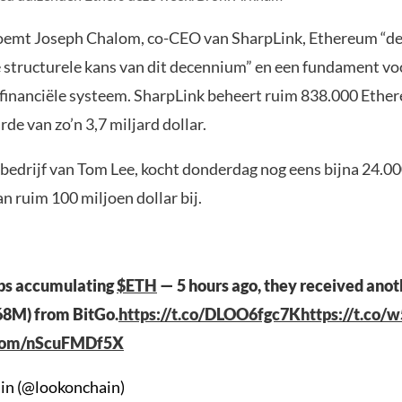
oemt Joseph Chalom, co-CEO van SharpLink, Ethereum “d
e structurele kans van dit decennium” en een fundament vo
financiële systeem. SharpLink beheert ruim 838.000 Ethe
de van zo’n 3,7 miljard dollar.
 bedrijf van Tom Lee, kocht donderdag nog eens bijna 24.
n ruim 100 miljoen dollar bij.
ps accumulating
$ETH
— 5 hours ago, they received anot
68M) from BitGo.
https://t.co/DLOO6fgc7K
https://t.co/
r.com/nScuFMDf5X
in (@lookonchain)