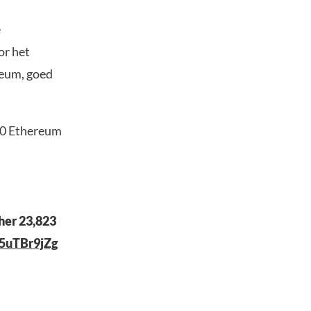
e
or het
reum, goed
000 Ethereum
her 23,823
w5uTBr9jZg