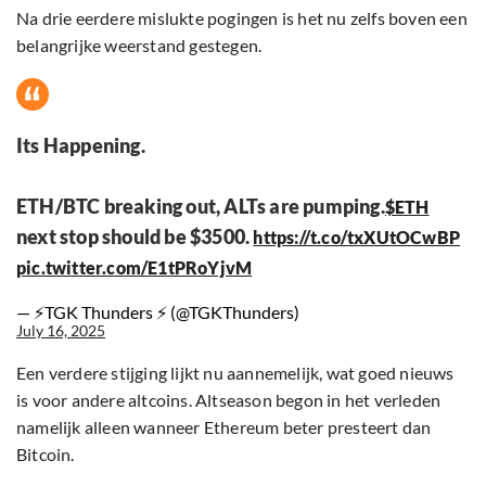
Na drie eerdere mislukte pogingen is het nu zelfs boven een
belangrijke weerstand gestegen.
Its Happening.
ETH/BTC breaking out, ALTs are pumping.
$ETH
next stop should be $3500.
https://t.co/txXUtOCwBP
pic.twitter.com/E1tPRoYjvM
— ⚡TGK Thunders ⚡ (@TGKThunders)
July 16, 2025
Een verdere stijging lijkt nu aannemelijk, wat goed nieuws
is voor andere altcoins. Altseason begon in het verleden
namelijk alleen wanneer Ethereum beter presteert dan
Bitcoin.