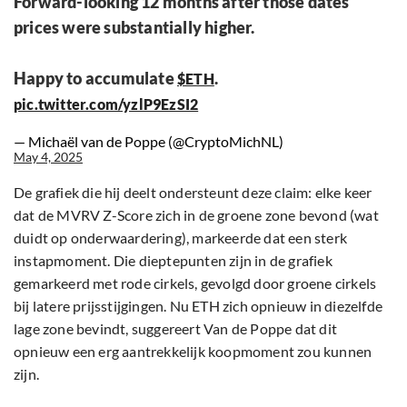
Forward-looking 12 months after those dates
prices were substantially higher.
Happy to accumulate
.
$ETH
pic.twitter.com/yzlP9EzSI2
— Michaël van de Poppe (@CryptoMichNL)
May 4, 2025
De grafiek die hij deelt ondersteunt deze claim: elke keer
dat de MVRV Z-Score zich in de groene zone bevond (wat
duidt op onderwaardering), markeerde dat een sterk
instapmoment. Die dieptepunten zijn in de grafiek
gemarkeerd met rode cirkels, gevolgd door groene cirkels
bij latere prijsstijgingen. Nu ETH zich opnieuw in diezelfde
lage zone bevindt, suggereert Van de Poppe dat dit
opnieuw een erg aantrekkelijk koopmoment zou kunnen
zijn.