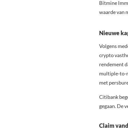
Bitmine Imme
waarde van m
Nieuwe kap
Volgens mede
crypto vasth
rendement dat
multiple-to-n
met persbur
Citibank bege
gegaan. De v
Claim vand