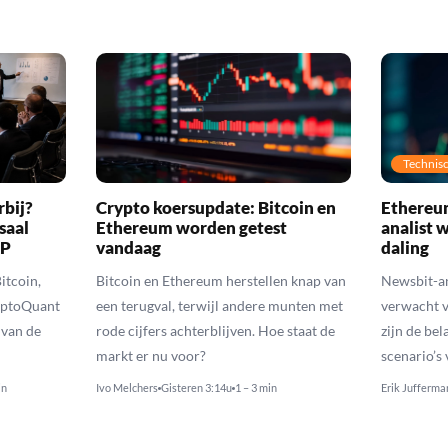
Technisc
rbij?
Crypto koersupdate: Bitcoin en
Ethereum
saal
Ethereum worden getest
analist 
RP
vandaag
daling
itcoin,
Bitcoin en Ethereum herstellen knap van
Newsbit-an
yptoQuant
een terugval, terwijl andere munten met
verwacht v
 van de
rode cijfers achterblijven. Hoe staat de
zijn de be
markt er nu voor?
scenario’s
in
Ivo Melchers
Gisteren 3:14u
1 – 3 min
Erik Jufferma