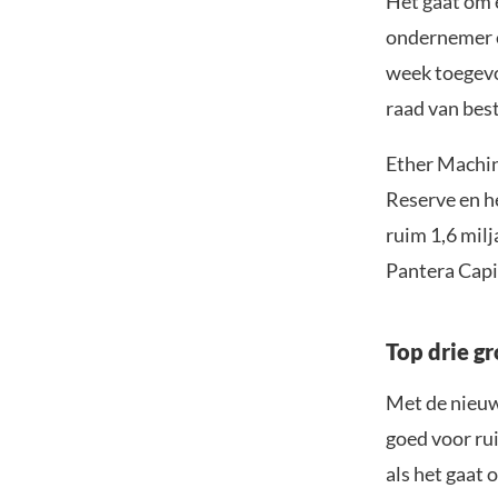
Het gaat om 
ondernemer e
week toegevoe
raad van bes
Ether Machin
Reserve en h
ruim 1,6 mil
Pantera Capi
Top drie g
Met de nieuw
goed voor rui
als het gaat