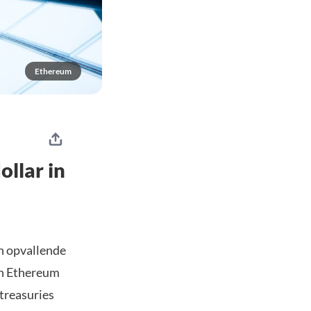
Ethereum
llar in
en opvallende
 in Ethereum
-treasuries