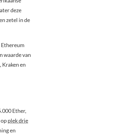
erikaanse
ater deze
n zetel in de
en Ethereum
en waarde van
, Kraken en
.000 Ether,
d op
plek drie
ming en