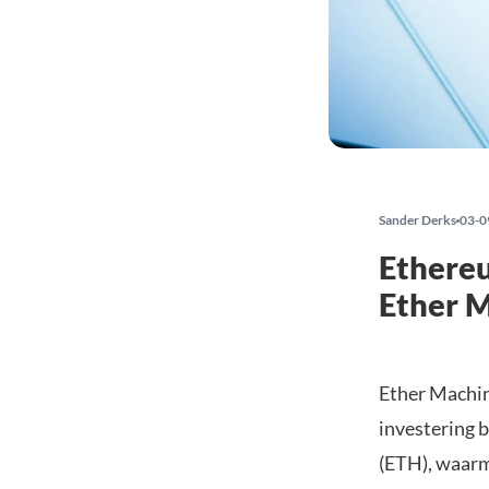
Sander Derks
03-0
Ethereu
Ether 
Ether Machin
investering b
(ETH), waarme