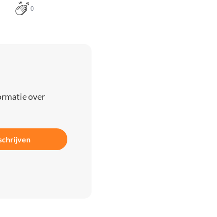
0
ormatie over
schrijven