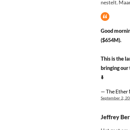
nestelt. Maar
Good morning
($654M).
This is the 
bringing our
⬇️
— The Ether
September 2, 2
Jeffrey Be