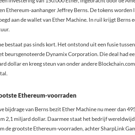
een investering van 150.000 Ether, ingebracht door de Am
n Ethereum-aanhanger Jeffrey Berns. De tokens worden l
gd aan de wallet van Ether Machine. In ruil krijgt Berns ee
tuur.
e bestaat pas sinds kort. Het ontstond uit een fusie tuss
et beursgenoteerde Dynamix Corporation. Die deal had e
jard dollar en kreeg steun van onder andere Blockchain.com
tal.
rootste Ethereum-voorraden
e bijdrage van Berns bezit Ether Machine nu meer dan 495
m 2,1 miljard dollar. Daarmee staat het bedrijf wereldwij
 om de grootste Ethereum-voorraden, achter SharpLink Ga