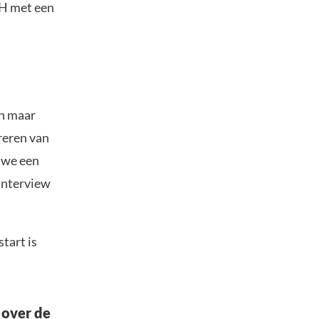
TH met een
en maar
reren van
t we een
 interview
tart is
 over de