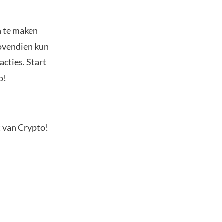
n te maken
Bovendien kun
acties. Start
o!
t van Crypto!