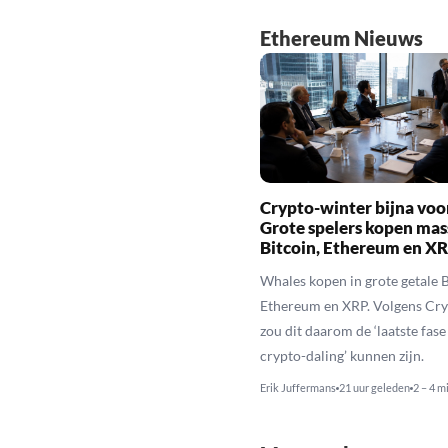
Ethereum Nieuws
Crypto-winter bijna voo
Grote spelers kopen mas
Bitcoin, Ethereum en X
Whales kopen in grote getale B
Ethereum en XRP. Volgens Cr
zou dit daarom de ‘laatste fase
crypto-daling’ kunnen zijn.
Erik Juffermans
21 uur geleden
2 – 4 m