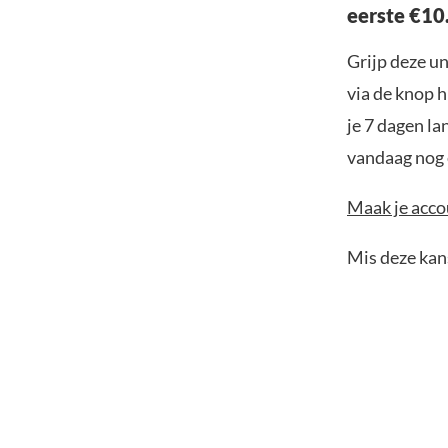
eerste €10
Grijp deze u
via de knop h
je 7 dagen la
vandaag nog e
Maak je accou
Mis deze kans