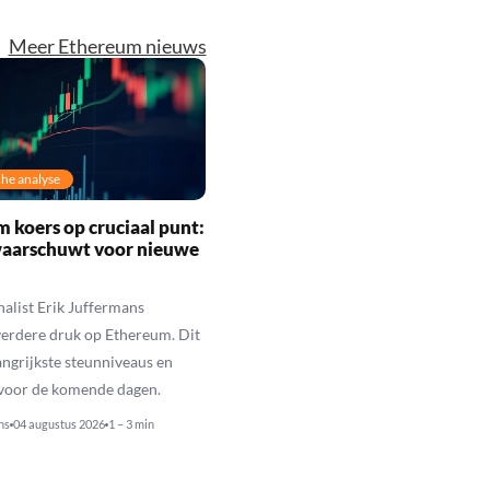
Meer Ethereum nieuws
he analyse
 koers op cruciaal punt:
waarschuwt voor nieuwe
alist Erik Juffermans
erdere druk op Ethereum. Dit
langrijkste steunniveaus en
 voor de komende dagen.
ns
04 augustus 2026
1 – 3 min