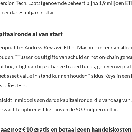
rsion Tech. Laatstgenoemde beheert bijna 1,9 miljoen E
eer dan 8 miljard dollar.
itaalronde al van start
oprichter Andrew Keys wil Ether Machine meer dan alle
ouden. “Tussen de uitgifte van schuld en het on-chain gene
 hoger ligt dan bij exchange traded funds, geloven wij da
et asset value in stand kunnen houden,” aldus Keys in een
eau
Reuters
.
leidt inmiddels een derde kapitaalronde, die vandaag van s
erwachte opbrengst ligt boven de 500 miljoen dollar.
aag nog €10 gratis en betaal geen handelskosten