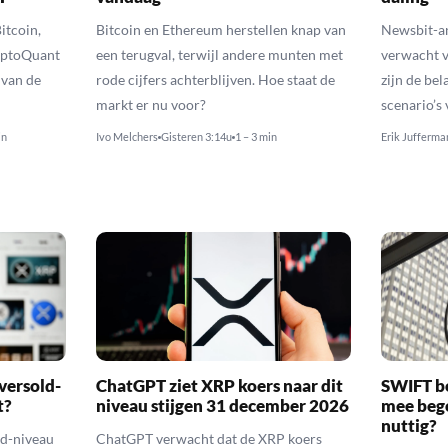
itcoin,
Bitcoin en Ethereum herstellen knap van
Newsbit-an
yptoQuant
een terugval, terwijl andere munten met
verwacht v
 van de
rode cijfers achterblijven. Hoe staat de
zijn de be
markt er nu voor?
scenario’s
in
Ivo Melchers
Gisteren 3:14u
1 – 3 min
Erik Jufferma
versold-
ChatGPT ziet XRP koers naar dit
SWIFT b
t?
niveau stijgen 31 december 2026
mee bego
nuttig?
ld-niveau
ChatGPT verwacht dat de XRP koers