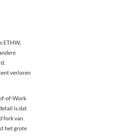
 om ETHW,
 andere
rd.
cent verloren
oof-of-Work
etail is dat
d fork van
st het grote