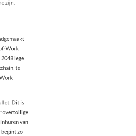
e zijn.
kendgemaakt
-of-Work
s 2048 lege
chain, te
f-Work
let. Dit is
 overtollige
t inhuren van
 begint zo