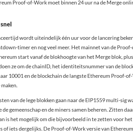
ereum Proof-of-Work moet binnen 24 uur na de Merge onlin
 snel
nceertijd wordt uiteindelijk één uur voor de lancering be
tdown-timer en nog veel meer. Het mainnet van de Proof
thereum start vanaf de blokhoogte van het Merge blok, plu
 doen ze om de chainID, het identiteitsnummer van de block
aar 10001 en de blockchain de langste Ethereum Proof-o
e maken.
ten van de lege blokken gaan naar de EIP1559 multi-sig wal
ie de gemeenschap en de miners samen beheren. Zitten daar
an is het mogelijk om die bijvoorbeeld in te zetten voor he
s of iets dergelijks. De Proof-of-Work versie van Ethereum