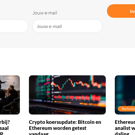
In
Jouw e-mail
Technisc
rbij?
Crypto koersupdate: Bitcoin en
Ethereum
saal
Ethereum worden getest
analist 
RP
vandaag
daling