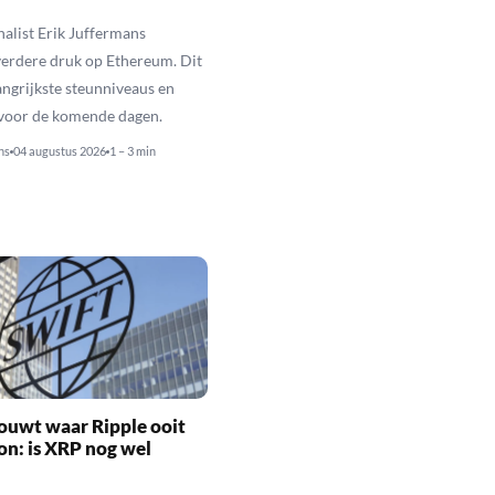
alist Erik Juffermans
erdere druk op Ethereum. Dit
langrijkste steunniveaus en
 voor de komende dagen.
ns
04 augustus 2026
1 – 3 min
ouwt waar Ripple ooit
n: is XRP nog wel