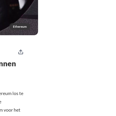
Ethereum
annen
ereum los te
e
um voor het