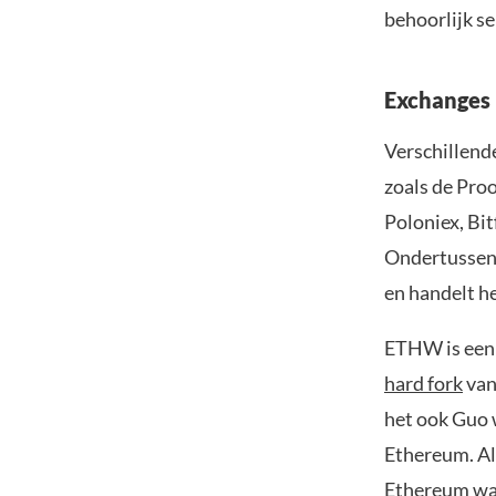
behoorlijk s
Exchanges 
Verschillend
zoals de Pro
Poloniex, Bi
Ondertussen 
en handelt h
ETHW is een 
hard fork
van
het ook Guo 
Ethereum. Al 
Ethereum was