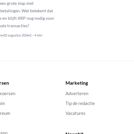
een grote stap met
betalingen. Wat betekent dat
e en blijft XRP nog nodig voor
nale transacties?
ns
02 augustus 2026
2 – 4 min
rsen
Marketing
 koersen
Adverteren
oin
Tip de redactie
ereum
Vacatures
dano
Newsbit