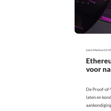
Leon Markus
13-0
Ethere
voor n
De Proof-of-
laten en kon
aankondiging 