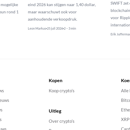
SWIFT zet 
n mogelijke
eind 2026 kan stijgen naar 1,40 dollar,
blockchain
eun rond 1
maar waarschuwt ook voor
voor Rippl
aanhoudende verkoopdruk.
internatio
Leon Markus
25 juli 2026
2 – 3 min
Erik Jufferma
Kopen
Koe
uws
Koop crypto’s
Alle
ieuws
Bitc
ws
Eth
Uitleg
s
XRP
Over crypto’s
euws
Car