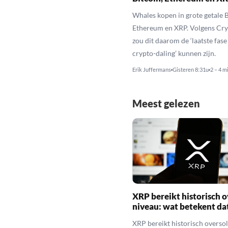
Whales kopen in grote getale B
Ethereum en XRP. Volgens Cr
zou dit daarom de ‘laatste fase
crypto-daling’ kunnen zijn.
Erik Juffermans
Gisteren 8:31u
2 – 4 m
Meest gelezen
XRP bereikt historisch o
niveau: wat betekent da
XRP bereikt historisch overso