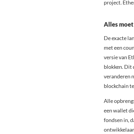
project. Eth
Alles moet
De exacte la
met een coun
versie van E
blokken. Dit
veranderen n
blockchain t
Alle opbrengs
een wallet d
fondsen in, d
ontwikkelaar