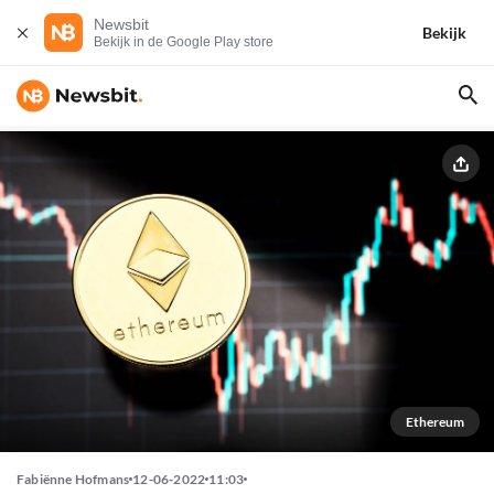
Newsbit
Bekijk
Bekijk in de Google Play store
Ethereum
Fabiënne Hofmans
12-06-2022
11:03