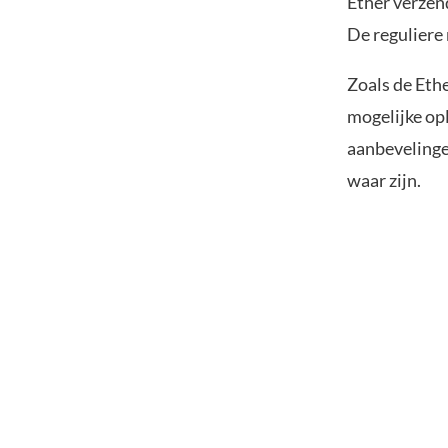
Ether verzen
De reguliere
Zoals de Eth
mogelijke opl
aanbevelingen
waar zijn.