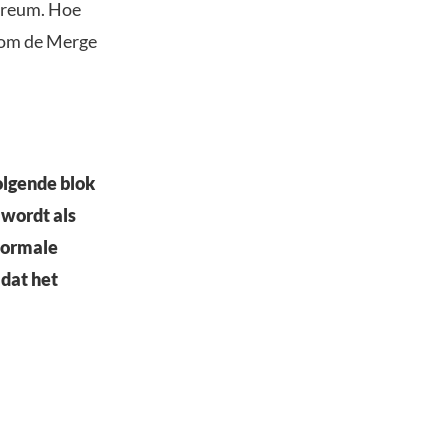
hereum. Hoe
s om de Merge
olgende blok
wordt als
normale
dat het