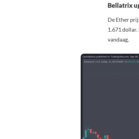
Bellatrix 
De Ether pri
1.671 dollar
vandaag.