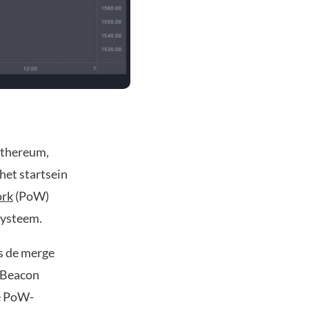
Ethereum,
 het startsein
ork
(PoW)
systeem.
s de merge
e Beacon
ge PoW-