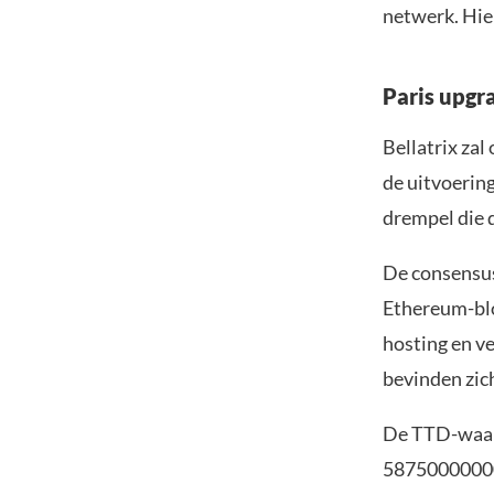
netwerk. Hier
Paris upgra
Bellatrix za
de uitvoerin
drempel die 
De consensus
Ethereum-blo
hosting en ve
bevinden zic
De TTD-waard
58750000000