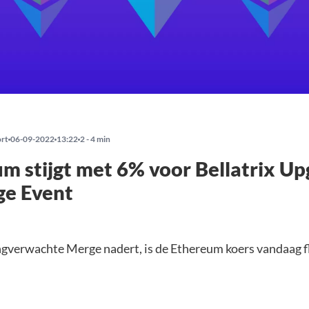
ort
06-09-2022
13:22
2 - 4 min
m stijgt met 6% voor Bellatrix U
ge Event
angverwachte Merge nadert, is de Ethereum koers vandaag f