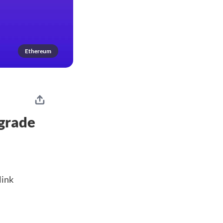
Ethereum
pgrade
link