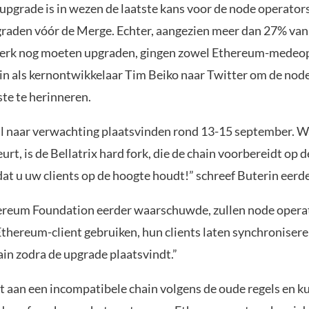
-upgrade is in wezen de laatste kans voor de node operato
pgraden vóór de Merge. Echter, aangezien meer dan 27% van
werk nog moeten upgraden, gingen zowel Ethereum-medeop
rin als kernontwikkelaar Tim Beiko naar Twitter om de nod
ste te herinneren.
l naar verwachting plaatsvinden rond 13-15 september. W
rt, is de Bellatrix hard fork, die de chain voorbereidt op 
at u uw clients op de hoogte houdt!” schreef Buterin eerd
ereum Foundation eerder waarschuwde, zullen node operat
thereum-client gebruiken, hun clients laten synchronisere
ain zodra de upgrade plaatsvindt.”
st aan een incompatibele chain volgens de oude regels en k