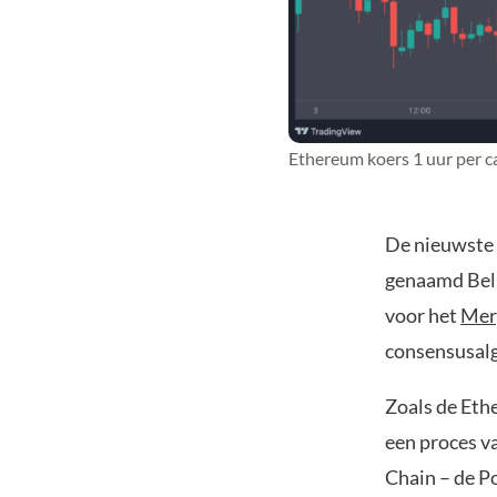
Ethereum koers 1 uur per c
De nieuwste 
genaamd Bella
voor het
Mer
consensusalg
Zoals de Eth
een proces v
Chain – de P