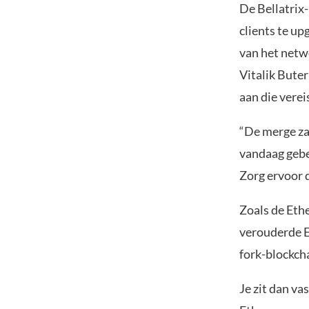
De Bellatrix
clients te u
van het net
Vitalik Bute
aan die verei
“De merge za
vandaag gebeu
Zorg ervoor d
Zoals de Eth
verouderde E
fork-blockch
Je zit dan va