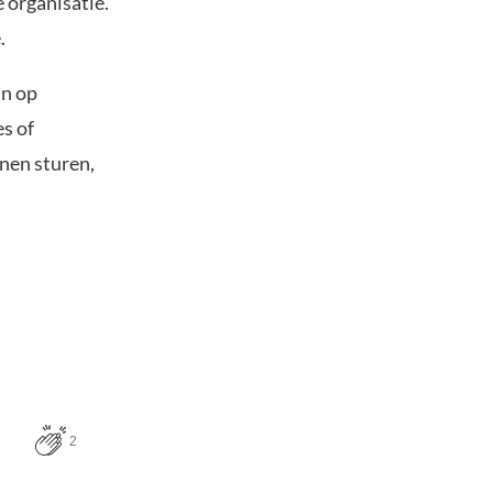
 organisatie.
.
jn op
es of
nnen sturen,
2