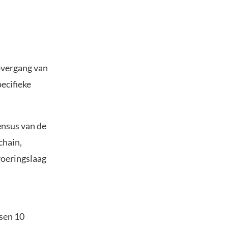
overgang van
ecifieke
ensus van de
chain,
voeringslaag
sen 10