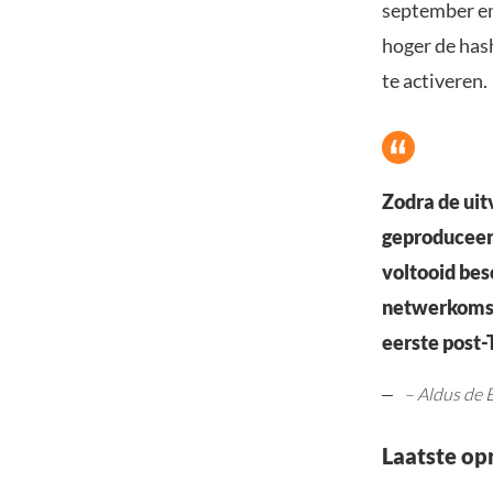
september en
hoger de has
te activeren.
Zodra de uit
geproduceer
voltooid bes
netwerkomsta
eerste post-
– Aldus de
Laatste op