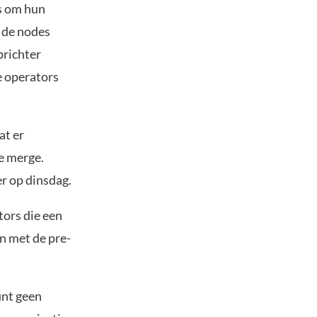
rs om hun
 de nodes
richter
e operators
at er
de merge.
er op dinsdag.
ors die een
n met de pre-
unt geen