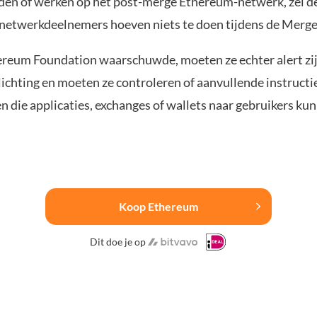
den of werken op het post-merge Ethereum-netwerk, zei de
 netwerkdeelnemers hoeven niets te doen tijdens de Merge
ereum Foundation waarschuwde, moeten ze echter alert zi
ichting en moeten ze controleren of aanvullende instructi
 die applicaties, exchanges of wallets naar gebruikers ku
Koop Ethereum
Dit doe je op