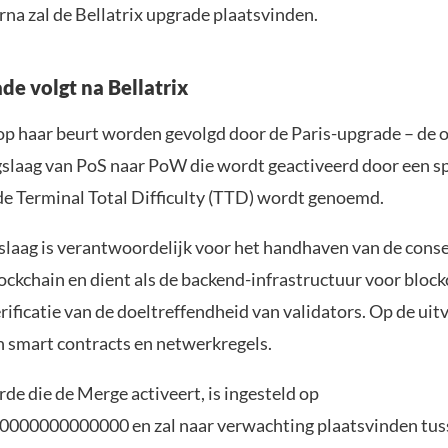
na zal de Bellatrix upgrade plaatsvinden.
de volgt na Bellatrix
l op haar beurt worden gevolgd door de Paris-upgrade – de 
gslaag van PoS naar PoW die wordt geactiveerd door een sp
de Terminal Total Difficulty (TTD) wordt genoemd.
laag is verantwoordelijk voor het handhaven van de cons
ckchain en dient als de backend-infrastructuur voor block
rificatie van de doeltreffendheid van validators. Op de uit
h smart contracts en netwerkregels.
e die de Merge activeert, is ingesteld op
000000000000 en zal naar verwachting plaatsvinden tus