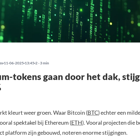
es
11-06-2025
13:45
2 - 3 min
m-tokens gaan door het dak, stij
%
kt kleurt weer groen. Waar Bitcoin (
BTC
) echter een milde
 vooral spektakel bij Ethereum (
ETH
). Vooral projecten die 
ct platform zijn gebouwd, noteren enorme stijgingen.