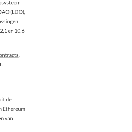
cosysteem
 DAO (LDO),
ossingen
2,1 en 10,6
ontracts
,
t.
uit de
en Ethereum
en van