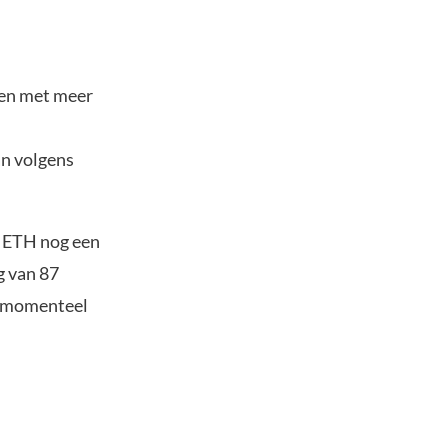
ien met meer
an volgens
te ETH nog een
g van 87
m momenteel