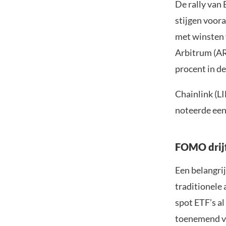
De rally van
stijgen voor
met winsten 
Arbitrum (AR
procent in de
Chainlink (L
noteerde een
FOMO drijf
Een belangrij
traditionele
spot ETF’s al
toenemend ve