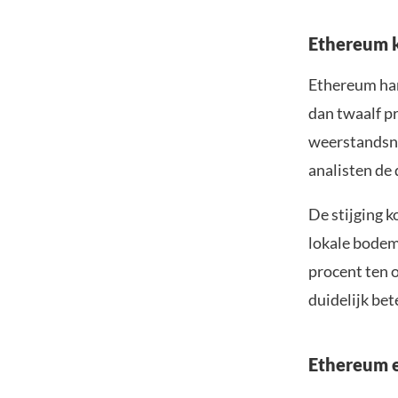
Ethereum k
Ethereum han
dan twaalf p
weerstandsni
analisten de
De stijging k
lokale bodem 
procent ten 
duidelijk be
Ethereum e