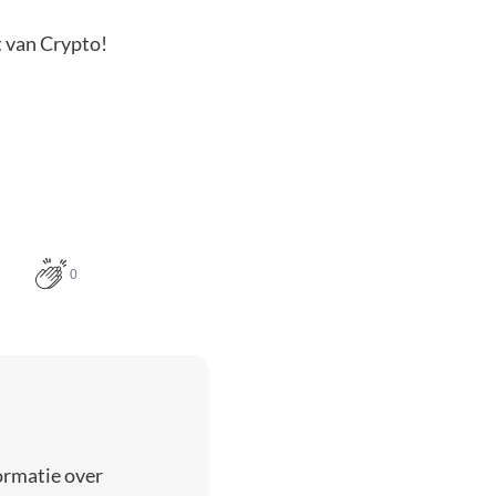
t van Crypto!
0
ormatie over