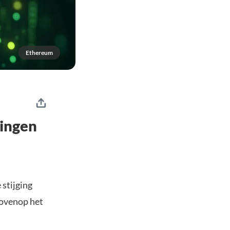
Ethereum
gingen
 stijging
bovenop het