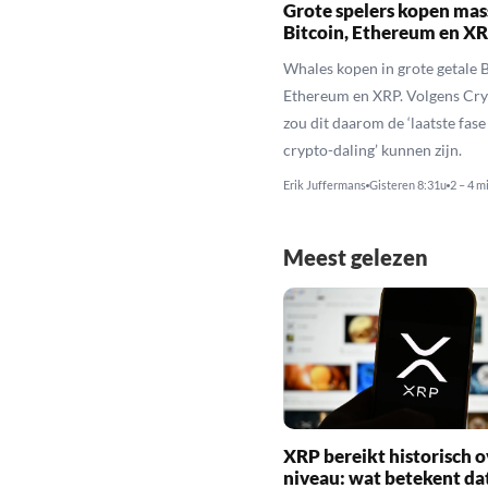
Grote spelers kopen mas
Bitcoin, Ethereum en X
Whales kopen in grote getale B
Ethereum en XRP. Volgens Cr
zou dit daarom de ‘laatste fase
crypto-daling’ kunnen zijn.
Erik Juffermans
Gisteren 8:31u
2 – 4 m
Meest gelezen
XRP bereikt historisch o
niveau: wat betekent da