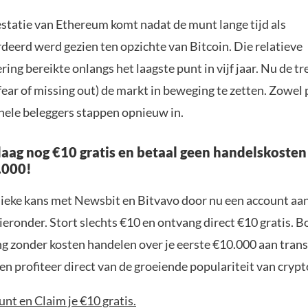
estatie van Ethereum komt nadat de munt lange tijd als
eerd werd gezien ten opzichte van Bitcoin. Die relatieve
ng bereikte onlangs het laagste punt in vijf jaar. Nu de tr
ear of missing out) de markt in beweging te zetten. Zowel 
onele beleggers stappen opnieuw in.
aag nog €10 gratis en betaal geen handelskosten
.000!
nieke kans met Newsbit en Bitvavo door nu een account aa
ieronder. Stort slechts €10 en ontvang direct €10 gratis. 
ng zonder kosten handelen over je eerste €10.000 aan trans
n profiteer direct van de groeiende populariteit van crypt
nt en Claim je €10 gratis.