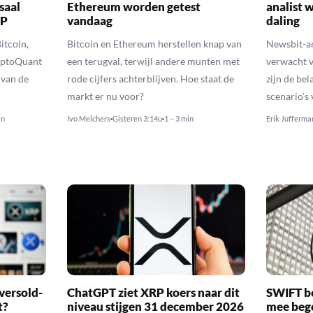
saal
Ethereum worden getest
analist 
RP
vandaag
daling
itcoin,
Bitcoin en Ethereum herstellen knap van
Newsbit-an
yptoQuant
een terugval, terwijl andere munten met
verwacht v
 van de
rode cijfers achterblijven. Hoe staat de
zijn de be
markt er nu voor?
scenario’s
in
Ivo Melchers
Gisteren 3:14u
1 – 3 min
Erik Jufferma
versold-
ChatGPT ziet XRP koers naar dit
SWIFT b
t?
niveau stijgen 31 december 2026
mee bego