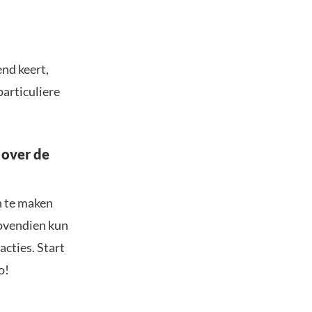
end keert,
particuliere
 over de
n te maken
Bovendien kun
acties. Start
o!