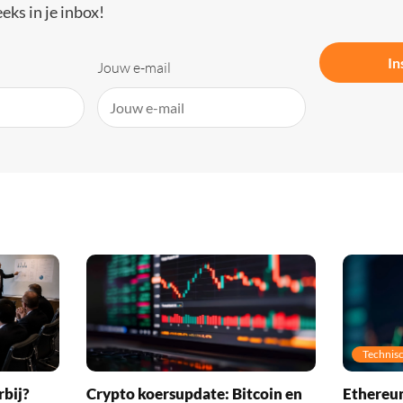
eks in je inbox!
In
Jouw e-mail
Technisc
rbij?
Crypto koersupdate: Bitcoin en
Ethereum