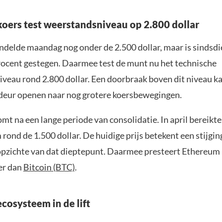
oers test weerstandsniveau op 2.800 dollar
delde maandag nog onder de 2.500 dollar, maar is sindsd
rocent gestegen. Daarmee test de munt nu het technische
veau rond 2.800 dollar. Een doorbraak boven dit niveau k
 deur openen naar nog grotere koersbewegingen.
omt na een lange periode van consolidatie. In april bereik
rond de 1.500 dollar. De huidige prijs betekent een stijgin
opzichte van dat dieptepunt. Daarmee presteert Ethereu
ter dan
Bitcoin (BTC)
.
cosysteem in de lift