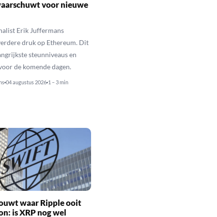
waarschuwt voor nieuwe
alist Erik Juffermans
erdere druk op Ethereum. Dit
langrijkste steunniveaus en
 voor de komende dagen.
ns
04 augustus 2026
1 – 3 min
ouwt waar Ripple ooit
n: is XRP nog wel