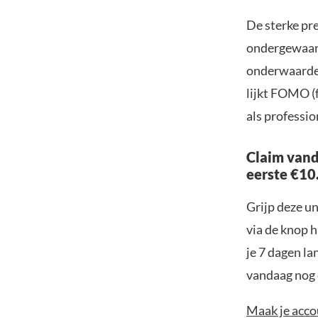
De sterke pr
ondergewaard
onderwaarderi
lijkt FOMO (f
als professi
Claim vand
eerste €10
Grijp deze u
via de knop h
je 7 dagen la
vandaag nog e
Maak je accou