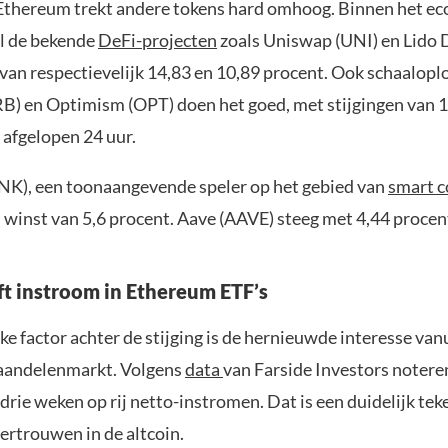
 Ethereum trekt andere tokens hard omhoog. Binnen het e
al de bekende
DeFi-projecten
zoals Uniswap (UNI) en Lido
van respectievelijk 14,83 en 10,89 procent. Ook schaalopl
B) en Optimism (OPT) doen het goed, met stijgingen van 1
 afgelopen 24 uur.
INK), een toonaangevende speler op het gebied van
smart c
 winst van 5,6 procent. Aave (AAVE) steeg met 4,44 procen
t instroom in Ethereum ETF’s
ke factor achter de stijging is de hernieuwde interesse van
 aandelenmarkt. Volgens
data
van Farside Investors noter
 drie weken op rij netto-instromen. Dat is een duidelijk tek
rtrouwen in de altcoin.