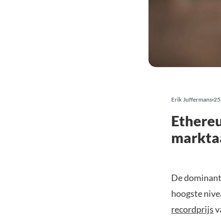
Erik Juffermans
25
Ethereu
marktaa
De dominanti
hoogste nive
recordprijs
v