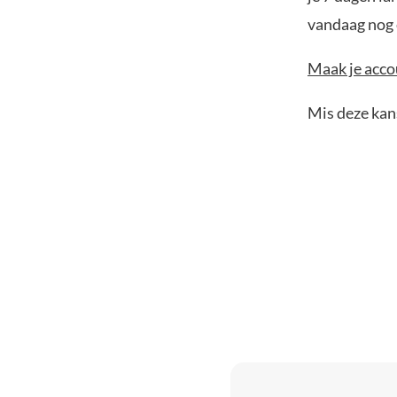
vandaag nog e
Maak je accou
Mis deze kans