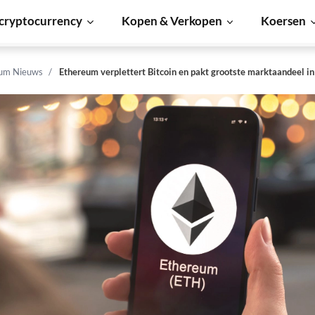
cryptocurrency
Kopen & Verkopen
Koersen
um Nieuws
Ethereum verplettert Bitcoin en pakt grootste marktaandeel in