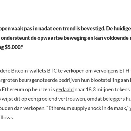
pen vaak pas in nadat een trend is bevestigd. De huidige
 ondersteunt de opwaartse beweging en kan voldoend
ng $5.000.”
udere Bitcoin-wallets BTC te verkopen om vervolgens ETH 
rgroten beursgenoteerde bedrijven hun blootstelling aan 
n Ethereum op beurzen is
gedaald
naar 18,3 miljoen tokens
 wijst dit op een groeiend vertrouwen, omdat beleggers 
ouden dan verkopen. “Ethereum supply shock in de maak,”
illows.