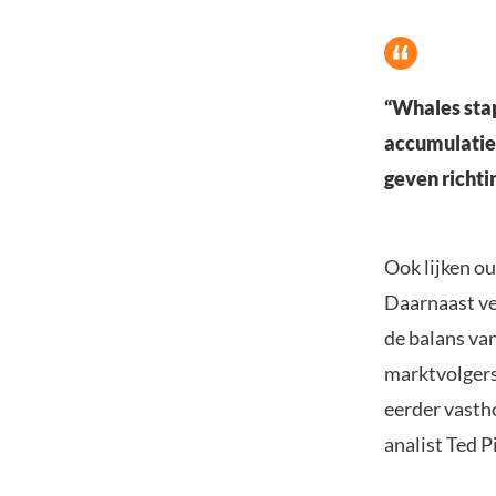
“Whales stap
accumulatie
geven richti
Ook lijken o
Daarnaast ve
de balans va
marktvolgers
eerder vasth
analist Ted P