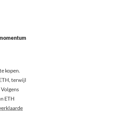
e momentum
te kopen.
ETH, terwijl
. Volgens
hun ETH
verklaarde