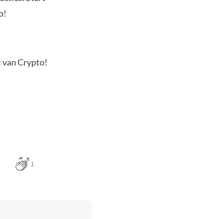
o!
t van Crypto!
1