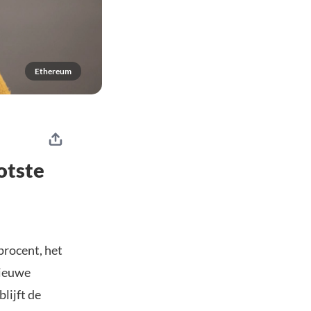
Ethereum
otste
procent, het
nieuwe
lijft de