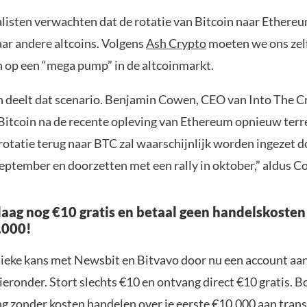
isten verwachten dat de rotatie van Bitcoin naar Ethereu
aar andere altcoins. Volgens
Ash Crypto
moeten we ons zel
 op een “mega pump” in de altcoinmarkt.
n deelt dat scenario. Benjamin Cowen, CEO van Into The C
Bitcoin na de recente opleving van Ethereum opnieuw terr
rotatie terug naar BTC zal waarschijnlijk worden ingezet d
september en doorzetten met een rally in oktober,” aldus 
aag nog €10 gratis en betaal geen handelskosten
.000!
nieke kans met Newsbit en Bitvavo door nu een account aa
ieronder. Stort slechts €10 en ontvang direct €10 gratis. 
ng zonder kosten handelen over je eerste €10.000 aan trans