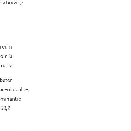
erschuiving
hereum
oin is
 markt.
 beter
ocent daalde,
dominantie
 58,2