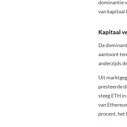
dominantie v
van kapitaal
Kapitaal v
De dominanti
aantoont ten
anderzijds de
Uit marktgeg
presteerde d
steeg ETH in 
van Ethereum 
procent, het 