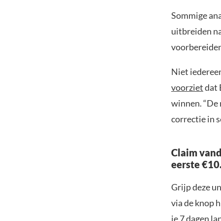
Sommige anal
uitbreiden n
voorbereiden
Niet iederee
voorziet
dat 
winnen. “De 
correctie in 
Claim vand
eerste €10
Grijp deze u
via de knop h
je 7 dagen la