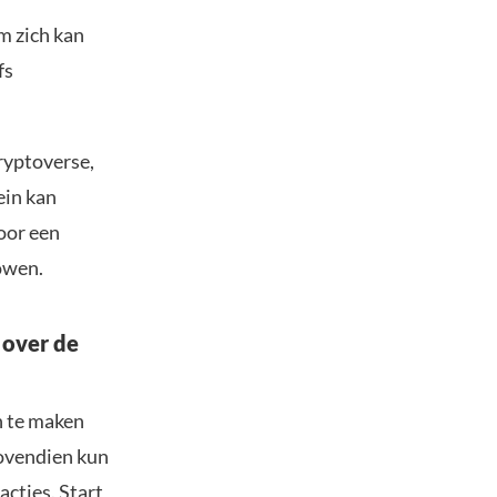
m zich kan
fs
ryptoverse,
ein kan
oor een
Cowen.
 over de
n te maken
Bovendien kun
acties. Start