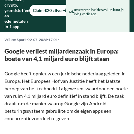
crypto,
Investeren is risicovol. Je kunt je
grondstoffen
Claim €20 zilver
Ad
inleg verliezen.
en
edelmetalen
in 1 app
Willem Spork
02-07-2026
17:01
Google verliest miljardenzaak in Europa:
boete van 4,1 miljard euro blijft staan
Google heeft opnieuw een juridische nederlaag geleden in
Europa. Het Europees Hof van Justitie heeft het laatste
beroep van het techbedrijf afgewezen, waardoor een boete
van ruim 4,1 miljard euro definitief in stand blijft. De zaak
draait om de manier waarop Google zijn Android-
besturingssysteem gebruikte om de eigen apps een
concurrentievoordeel te geven.