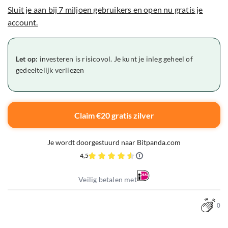
Sluit je aan bij 7 miljoen gebruikers en open nu gratis je
account.
Let op:
investeren is risicovol. Je kunt je inleg geheel of
gedeeltelijk verliezen
Claim €20 gratis zilver
Je wordt doorgestuurd naar Bitpanda.com
4,5
Veilig betalen met
0