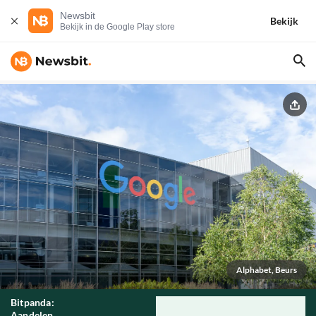
Newsbit
Bekijk
Bekijk in de Google Play store
Alphabet, Beurs
Bitpanda:
Aandelen,